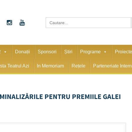
S
Search
for:
R
Donații
Sponsori
Știri
Programe
Proiect
sta Teatrul Azi
In Memoriam
Rețele
Parteneriate Inter
OMINALIZĂRILE PENTRU PREMIILE GALEI