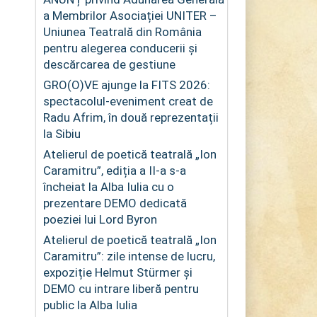
a Membrilor Asociației UNITER –
Uniunea Teatrală din România
pentru alegerea conducerii și
descărcarea de gestiune
GRO(O)VE ajunge la FITS 2026:
spectacolul-eveniment creat de
Radu Afrim, în două reprezentații
la Sibiu
Atelierul de poetică teatrală „Ion
Caramitru”, ediția a II-a s-a
încheiat la Alba Iulia cu o
prezentare DEMO dedicată
poeziei lui Lord Byron
Atelierul de poetică teatrală „Ion
Caramitru”: zile intense de lucru,
expoziție Helmut Stürmer și
DEMO cu intrare liberă pentru
public la Alba Iulia