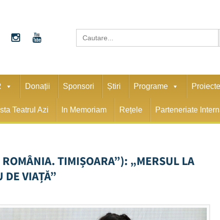
S
Search
for:
R
Donații
Sponsori
Știri
Programe
Proiect
sta Teatrul Azi
In Memoriam
Rețele
Parteneriate Inter
E ROMÂNIA. TIMIȘOARA”): „MERSUL LA
 DE VIAȚĂ”