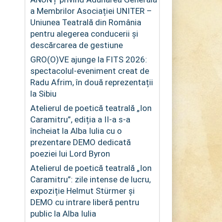
a Membrilor Asociației UNITER –
Uniunea Teatrală din România
pentru alegerea conducerii și
descărcarea de gestiune
GRO(O)VE ajunge la FITS 2026:
spectacolul-eveniment creat de
Radu Afrim, în două reprezentații
la Sibiu
Atelierul de poetică teatrală „Ion
Caramitru”, ediția a II-a s-a
încheiat la Alba Iulia cu o
prezentare DEMO dedicată
poeziei lui Lord Byron
Atelierul de poetică teatrală „Ion
Caramitru”: zile intense de lucru,
expoziție Helmut Stürmer și
DEMO cu intrare liberă pentru
public la Alba Iulia