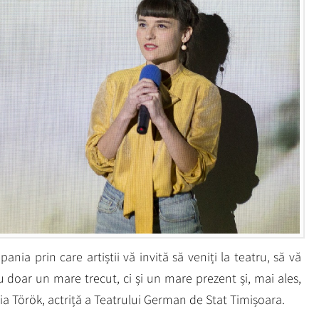
a prin care artiștii vă invită să veniți la teatru, să vă
 doar un mare trecut, ci și un mare prezent și, mai ales,
via Török, actriță a Teatrului German de Stat Timișoara.