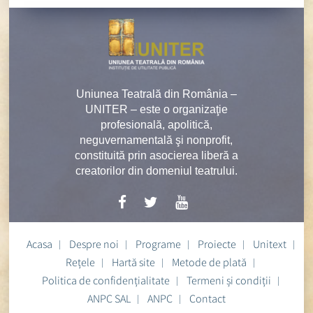
Uniunea Teatrală din România –
UNITER – este o organizaţie
profesională, apolitică,
neguvernamentală şi nonprofit,
constituită prin asocierea liberă a
creatorilor din domeniul teatrului.
Acasa
Despre noi
Programe
Proiecte
Unitext
Rețele
Hartă site
Metode de plată
Politica de confidențialitate
Termeni și condiții
ANPC SAL
ANPC
Contact