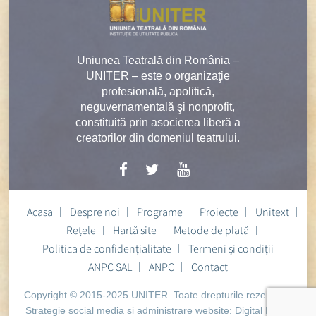
Uniunea Teatrală din România –
UNITER – este o organizaţie
profesională, apolitică,
neguvernamentală şi nonprofit,
constituită prin asocierea liberă a
creatorilor din domeniul teatrului.
Acasa
Despre noi
Programe
Proiecte
Unitext
Rețele
Hartă site
Metode de plată
Politica de confidențialitate
Termeni și condiții
ANPC SAL
ANPC
Contact
Copyright © 2015-2025 UNITER. Toate drepturile rezervate.
Strategie social media si administrare website:
Digital Heart