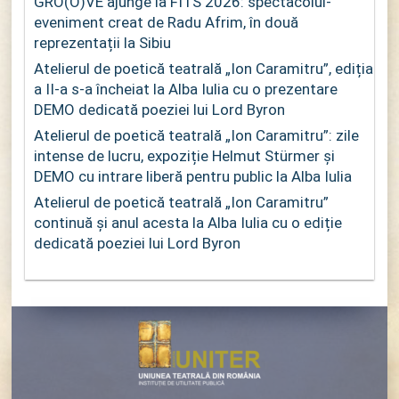
GRO(O)VE ajunge la FITS 2026: spectacolul-
eveniment creat de Radu Afrim, în două
reprezentații la Sibiu
Atelierul de poetică teatrală „Ion Caramitru”, ediția
a II-a s-a încheiat la Alba Iulia cu o prezentare
DEMO dedicată poeziei lui Lord Byron
Atelierul de poetică teatrală „Ion Caramitru”: zile
intense de lucru, expoziție Helmut Stürmer și
DEMO cu intrare liberă pentru public la Alba Iulia
Atelierul de poetică teatrală „Ion Caramitru”
continuă și anul acesta la Alba Iulia cu o ediție
dedicată poeziei lui Lord Byron