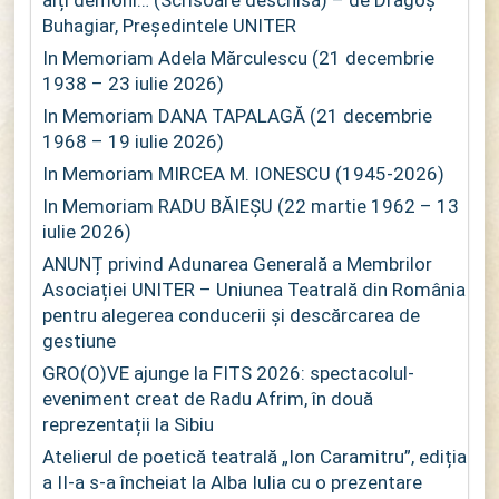
alți demoni… (Scrisoare deschisă) – de Dragoș
Buhagiar, Președintele UNITER
In Memoriam Adela Mărculescu (21 decembrie
1938 – 23 iulie 2026)
In Memoriam DANA TAPALAGĂ (21 decembrie
1968 – 19 iulie 2026)
In Memoriam MIRCEA M. IONESCU (1945-2026)
In Memoriam RADU BĂIEȘU (22 martie 1962 – 13
iulie 2026)
ANUNȚ privind Adunarea Generală a Membrilor
Asociației UNITER – Uniunea Teatrală din România
pentru alegerea conducerii și descărcarea de
gestiune
GRO(O)VE ajunge la FITS 2026: spectacolul-
eveniment creat de Radu Afrim, în două
reprezentații la Sibiu
Atelierul de poetică teatrală „Ion Caramitru”, ediția
a II-a s-a încheiat la Alba Iulia cu o prezentare