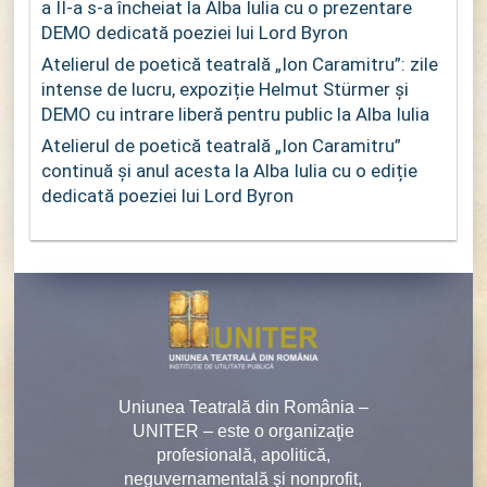
a II-a s-a încheiat la Alba Iulia cu o prezentare
DEMO dedicată poeziei lui Lord Byron
Atelierul de poetică teatrală „Ion Caramitru”: zile
intense de lucru, expoziție Helmut Stürmer și
DEMO cu intrare liberă pentru public la Alba Iulia
Atelierul de poetică teatrală „Ion Caramitru”
continuă și anul acesta la Alba Iulia cu o ediție
dedicată poeziei lui Lord Byron
Uniunea Teatrală din România –
UNITER – este o organizaţie
profesională, apolitică,
neguvernamentală şi nonprofit,