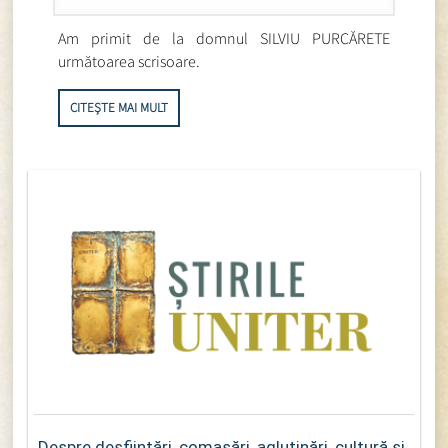
Am primit de la domnul SILVIU PURCĂRETE
următoarea scrisoare.
CITEȘTE MAI MULT
Despre desființări, comasări, aglutinări, cultură și