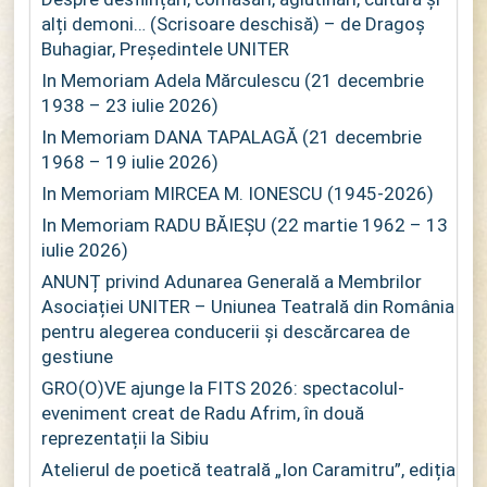
alți demoni… (Scrisoare deschisă) – de Dragoș
Buhagiar, Președintele UNITER
In Memoriam Adela Mărculescu (21 decembrie
1938 – 23 iulie 2026)
In Memoriam DANA TAPALAGĂ (21 decembrie
1968 – 19 iulie 2026)
In Memoriam MIRCEA M. IONESCU (1945-2026)
In Memoriam RADU BĂIEȘU (22 martie 1962 – 13
iulie 2026)
ANUNȚ privind Adunarea Generală a Membrilor
Asociației UNITER – Uniunea Teatrală din România
pentru alegerea conducerii și descărcarea de
gestiune
GRO(O)VE ajunge la FITS 2026: spectacolul-
eveniment creat de Radu Afrim, în două
reprezentații la Sibiu
Atelierul de poetică teatrală „Ion Caramitru”, ediția