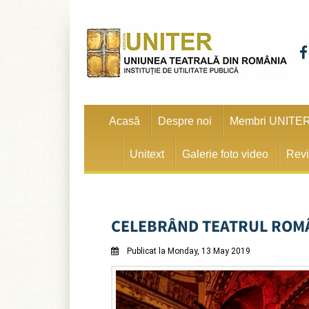
Acasă
Despre noi
Membri UNITE
Unitext
Galerie foto video
Revi
CELEBRÂND TEATRUL ROMÂ
Publicat la Monday, 13 May 2019