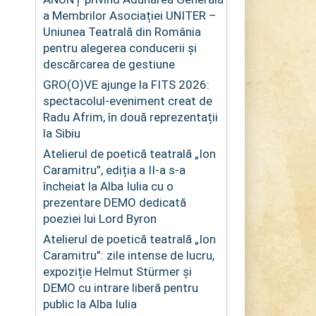
a Membrilor Asociației UNITER –
Uniunea Teatrală din România
pentru alegerea conducerii și
descărcarea de gestiune
GRO(O)VE ajunge la FITS 2026:
spectacolul-eveniment creat de
Radu Afrim, în două reprezentații
la Sibiu
Atelierul de poetică teatrală „Ion
Caramitru”, ediția a II-a s-a
încheiat la Alba Iulia cu o
prezentare DEMO dedicată
poeziei lui Lord Byron
Atelierul de poetică teatrală „Ion
Caramitru”: zile intense de lucru,
expoziție Helmut Stürmer și
DEMO cu intrare liberă pentru
public la Alba Iulia