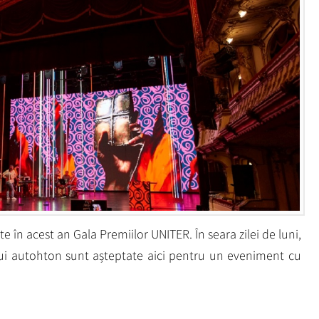
 în acest an Gala Premiilor UNITER. În seara zilei de luni,
ui autohton sunt așteptate aici pentru un eveniment cu