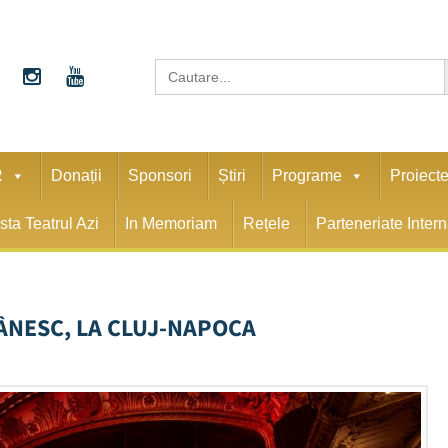
S
Search
for:
R
Donații
Sponsori
Știri
Programe
Proiect
sta Teatrul Azi
In Memoriam
Rețele
Parteneriate Inter
NESC, LA CLUJ-NAPOCA