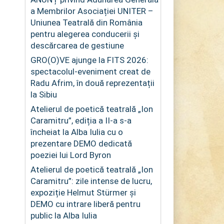
a Membrilor Asociației UNITER –
Uniunea Teatrală din România
pentru alegerea conducerii și
descărcarea de gestiune
GRO(O)VE ajunge la FITS 2026:
spectacolul-eveniment creat de
Radu Afrim, în două reprezentații
la Sibiu
Atelierul de poetică teatrală „Ion
Caramitru”, ediția a II-a s-a
încheiat la Alba Iulia cu o
prezentare DEMO dedicată
poeziei lui Lord Byron
Atelierul de poetică teatrală „Ion
Caramitru”: zile intense de lucru,
expoziție Helmut Stürmer și
DEMO cu intrare liberă pentru
public la Alba Iulia