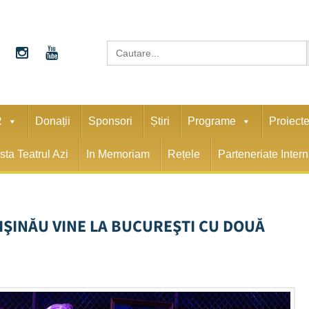
S
Search
for:
R
Donații
Sponsori
Știri
Programe
Proiect
sta Teatrul Azi
In Memoriam
Rețele
Parteneriate Inter
IŞINĂU VINE LA BUCUREŞTI CU DOUĂ