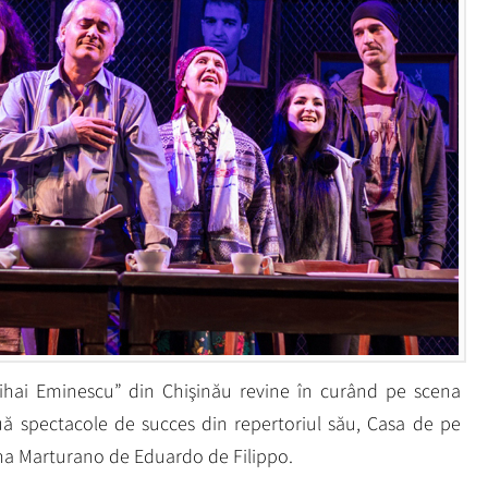
Mihai Eminescu” din Chişinău revine în curând pe scena
ă spectacole de succes din repertoriul său, Casa de pe
na Marturano de Eduardo de Filippo.