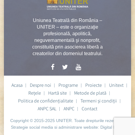
Uniunea Teatrală din România –
UNITER – este o organizaţie
profesională, apolitică,
neguvernamentală şi nonprofit,
constituită prin asocierea liberă a
creatorilor din domeniul teatrului.
Acasa
Despre noi
Programe
Proiecte
Unitext
Rețele
Hartă site
Metode de plată
Politica de confidențialitate
Termeni și condiții
ANPC SAL
ANPC
Contact
Copyright © 2015-2025 UNITER. Toate drepturile rezervate.
Strategie social media si administrare website:
Digital Heart