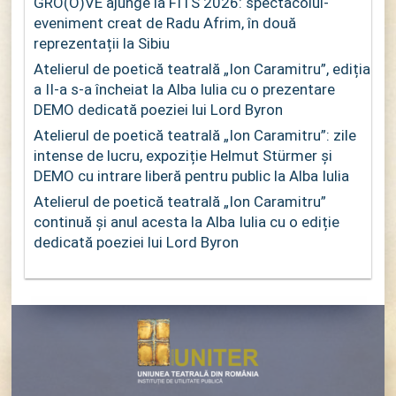
GRO(O)VE ajunge la FITS 2026: spectacolul-
eveniment creat de Radu Afrim, în două
reprezentații la Sibiu
Atelierul de poetică teatrală „Ion Caramitru”, ediția
a II-a s-a încheiat la Alba Iulia cu o prezentare
DEMO dedicată poeziei lui Lord Byron
Atelierul de poetică teatrală „Ion Caramitru”: zile
intense de lucru, expoziție Helmut Stürmer și
DEMO cu intrare liberă pentru public la Alba Iulia
Atelierul de poetică teatrală „Ion Caramitru”
continuă și anul acesta la Alba Iulia cu o ediție
dedicată poeziei lui Lord Byron