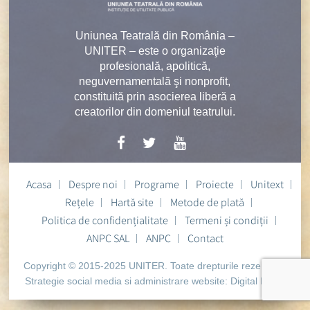
Uniunea Teatrală din România –
UNITER – este o organizaţie
profesională, apolitică,
neguvernamentală şi nonprofit,
constituită prin asocierea liberă a
creatorilor din domeniul teatrului.
Acasa
Despre noi
Programe
Proiecte
Unitext
Rețele
Hartă site
Metode de plată
Politica de confidențialitate
Termeni și condiții
ANPC SAL
ANPC
Contact
Copyright © 2015-2025 UNITER. Toate drepturile rezervate.
Strategie social media si administrare website:
Digital Heart