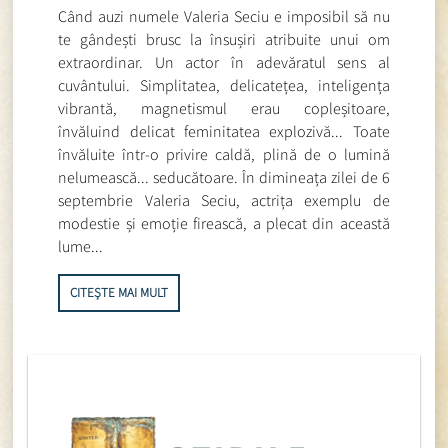
Când auzi numele Valeria Seciu e imposibil să nu
te gândești brusc la însușiri atribuite unui om
extraordinar. Un actor în adevăratul sens al
cuvântului. Simplitatea, delicatețea, inteligența
vibrantă, magnetismul erau copleșitoare,
învăluind delicat feminitatea explozivă... Toate
învăluite într-o privire caldă, plină de o lumină
nelumească... seducătoare. În dimineața zilei de 6
septembrie Valeria Seciu, actrița exemplu de
modestie și emoție firească, a plecat din această
lume...
CITEȘTE MAI MULT