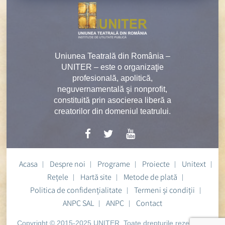
Uniunea Teatrală din România –
UNITER – este o organizaţie
profesională, apolitică,
neguvernamentală şi nonprofit,
constituită prin asocierea liberă a
creatorilor din domeniul teatrului.
Acasa
Despre noi
Programe
Proiecte
Unitext
Rețele
Hartă site
Metode de plată
Politica de confidențialitate
Termeni și condiții
ANPC SAL
ANPC
Contact
Copyright © 2015-2025 UNITER. Toate drepturile rezervate.