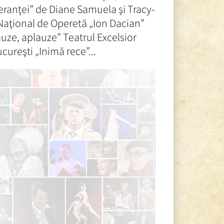
peranţei” de Diane Samuela şi Tracy-
Naţional de Operetă „Ion Dacian”
uze, aplauze” Teatrul Excelsior
ureşti „Inimă rece”...