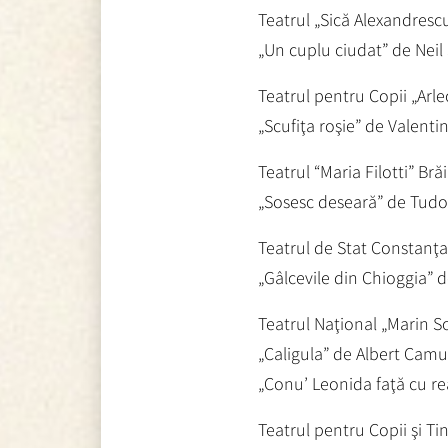
Teatrul „Sică Alexandresc
„Un cuplu ciudat” de Nei
Teatrul pentru Copii „Arl
„Scufiţa roşie” de Valent
Teatrul “Maria Filotti” Brăi
„Sosesc deseară” de Tud
Teatrul de Stat Constanţa
„Gâlcevile din Chioggia” 
Teatrul Naţional „Marin S
„Caligula” de Albert Camu
„Conu’ Leonida faţă cu rea
Teatrul pentru Copii şi Tin