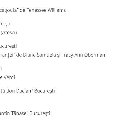
cagoula” de Tenessee Williams
reşti
uşatescu
ucureşti
peranţei” de Diane Samuela şi Tracy-Ann Oberman
i
e Verdi
tă „Ion Dacian” Bucureşti
antin Tănase” Bucureşti