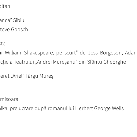
oltan
anca” Sibiu
 Steve Goosch
şte
ui William Shakespeare, pe scurt” de Jess Borgeson, Ada
ucţie a Teatrului „Andrei Mureşanu” din Sfântu Gheorghe
neret „Ariel” Târgu Mureş
imişoara
Halka, prelucrare după romanul lui Herbert George Wells