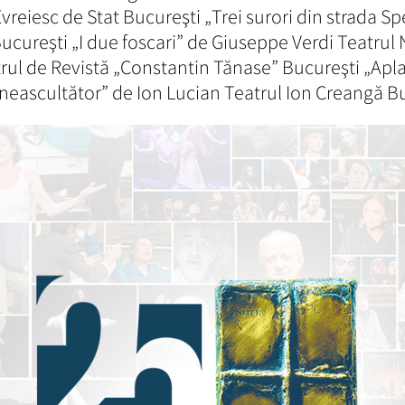
reiesc de Stat Bucureşti „Trei surori din strada S
ureşti „I due foscari” de Giuseppe Verdi Teatrul 
rul de Revistă „Constantin Tănase” Bucureşti „Apla
neascultător” de Ion Lucian Teatrul Ion Creangă Buc