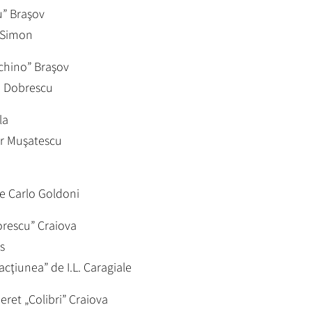
u” Braşov
l Simon
echino” Braşov
in Dobrescu
la
or Muşatescu
de Carlo Goldoni
orescu” Craiova
s
cţiunea” de I.L. Caragiale
eret „Colibri” Craiova