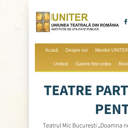
Acasă
Despre noi
Membri UNITE
Unitext
Galerie foto video
Revi
TEATRE PART
PENT
Teatrul Mic Bucureşti „Doamna noa