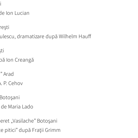
i
de Ion Lucian
eşti
ulescu, dramatizare după Wilhelm Hauff
ti
pă Ion Creangă
i” Arad
. P. Cehov
 Botoşani
” de Maria Lado
neret „Vasilache” Botoşani
te pitici” după Fraţii Grimm