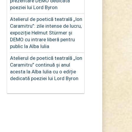
prezentare DEMO dedicată
poeziei lui Lord Byron
Atelierul de poetică teatrală „Ion
Caramitru”: zile intense de lucru,
expoziție Helmut Stürmer și
DEMO cu intrare liberă pentru
public la Alba Iulia
Atelierul de poetică teatrală „Ion
Caramitru” continuă și anul
acesta la Alba Iulia cu o ediție
dedicată poeziei lui Lord Byron