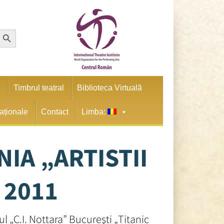
earch Button
e
Timbrul teatral
Biblioteca Virtuală
naționale
Contact
Limba:
IA „ARTISTII
 2011
 „C.I. Nottara” Bucureşti „Titanic