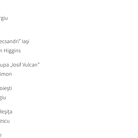
rgiu
ecsandri” Iaşi
n Higgins
upa „Iosif Vulcan”
 Simon
oieşti
giu
Reşiţa
escu
e