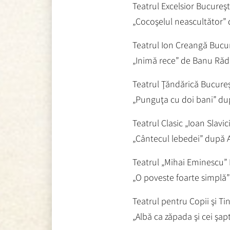
Teatrul Excelsior Bucureşt
„Cocoşelul neascultător” 
Teatrul Ion Creangă Bucur
„Inimă rece” de Banu Răd
Teatrul Ţăndărică Bucureş
„Punguţa cu doi bani” du
Teatrul Clasic „Ioan Slavic
„Cântecul lebedei” după A
Teatrul „Mihai Eminescu”
„O poveste foarte simplă
Teatrul pentru Copii şi Ti
„Albă ca zăpada şi cei şap