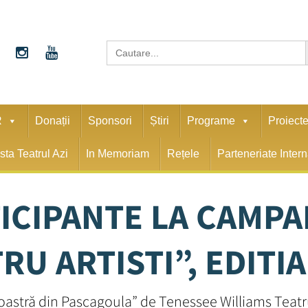
S
Search
for:
R
Donații
Sponsori
Știri
Programe
Proiect
sta Teatrul Azi
In Memoriam
Rețele
Parteneriate Inter
ICIPANTE LA CAMPAN
RU ARTISTI”, EDITIA
stră din Pascagoula” de Tenessee Williams Teatrul