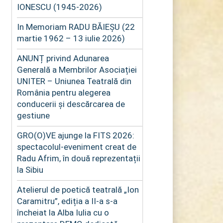
IONESCU (1945-2026)
In Memoriam RADU BĂIEȘU (22
martie 1962 – 13 iulie 2026)
ANUNȚ privind Adunarea
Generală a Membrilor Asociației
UNITER – Uniunea Teatrală din
România pentru alegerea
conducerii și descărcarea de
gestiune
GRO(O)VE ajunge la FITS 2026:
spectacolul-eveniment creat de
Radu Afrim, în două reprezentații
la Sibiu
Atelierul de poetică teatrală „Ion
Caramitru”, ediția a II-a s-a
încheiat la Alba Iulia cu o