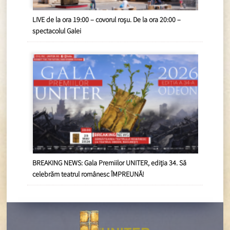
LIVE de la ora 19:00 – covorul roșu. De la ora 20:00 –
spectacolul Galei
BREAKING NEWS: Gala Premiilor UNITER, ediția 34. Să
celebrăm teatrul românesc ÎMPREUNĂ!