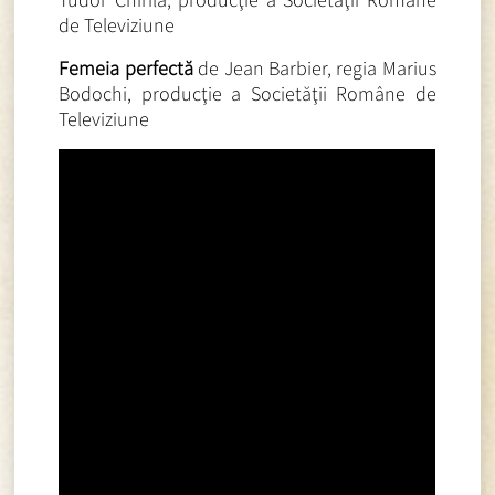
de Televiziune
Femeia perfectă
de Jean Barbier, regia Marius
Bodochi, producţie a Societăţii Române de
Televiziune