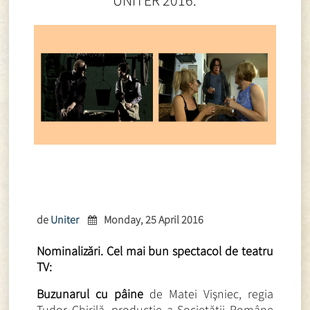
UNITER 2016.
de
Uniter
Monday, 25 April 2016
Nominalizări. Cel mai bun spectacol de teatru
TV:
Buzunarul cu pâine
de Matei Vişniec, regia
Tudor Chirilă, producţie a Societăţii Române