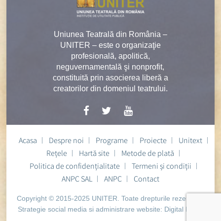
Uniunea Teatrală din România –
UNITER – este o organizaţie
profesională, apolitică,
neguvernamentală şi nonprofit,
constituită prin asocierea liberă a
creatorilor din domeniul teatrului.
Acasa
Despre noi
Programe
Proiecte
Unitext
Rețele
Hartă site
Metode de plată
Politica de confidențialitate
Termeni și condiții
ANPC SAL
ANPC
Contact
Copyright © 2015-2025 UNITER. Toate drepturile rezervate.
Strategie social media si administrare website:
Digital Heart