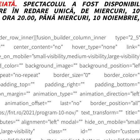
IATĂ.
SPECTACOLUL A FOST DISPONIBIL
RE ÎN REDARE UNICĂ, DE MIERCURI, 10
 ORA 20.00, PÂNĂ MIERCURI, 10 NOIEMBRIE,
uilder_row_inner][fusion_builder_column_inner type=”2_5
=”” center_content=”no” hover_type=”none” link=”
bile=”small-visibility,medium-visibility,large-visibility
nd_color=”” background_image=”” background_position=”lef
eat=”no-repeat” border_size=”0″ border_color=”
 padding_top=”” padding_right=”” padding_bottom=”
on_margin=”” animation_type=”” animation_direction=”left
 animation_offset=”” last=”no” border_position=”all”
ps://fnt.ro/2021/program-10-nov/” text_transform=”” title=”
ributes=”” alignment=”left” modal=”” hide_on_mobile=”small
bility,large-visibility” class=”” id=”” color=”custom