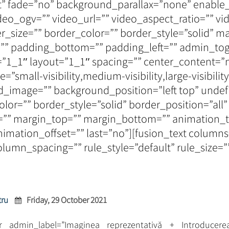
” fade=”no” background_parallax=”none” enable_
o_ogv=”” video_url=”” video_aspect_ratio=”” v
_size=”” border_color=”” border_style=”solid” 
”” padding_bottom=”” padding_left=”” admin_tog
”1_1″ layout=”1_1″ spacing=”” center_content=”
small-visibility,medium-visibility,large-visibility
_image=”” background_position=”left top” unde
olor=”” border_style=”solid” border_position=”all
”” margin_top=”” margin_bottom=”” animation_ty
imation_offset=”” last=”no”][fusion_text colum
olumn_spacing=”” rule_style=”default” rule_size=””.
tru
Friday, 29 October 2021
ner admin_label=”Imaginea reprezentativă + Introducere