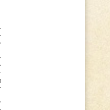
″
”
”
t
”
”
”
]
”
-
”