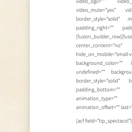
video_ogv=”” video_u
video_mute=”yes” vid
border_style=”solid” 
padding_right=”” pad
[fusion_builder_row][f
center_content=”n
hide_on_mobile=”small-visi
background_color=”” 
undefined=”” backgrou
border_style=”solid” 
padding_bottom=”” 
animation_type=”” a
animation_offset=”” last=
[acf field=”tip_spectacol”]