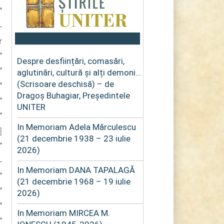
”
-
r
”
Despre desființări, comasări,
”
aglutinări, cultură și alți demoni…
(Scrisoare deschisă) – de
”
Dragoș Buhagiar, Președintele
”
UNITER
”
In Memoriam Adela Mărculescu
]
(21 decembrie 1938 – 23 iulie
”
2026)
-
In Memoriam DANA TAPALAGĂ
”
(21 decembrie 1968 – 19 iulie
”
2026)
”
In Memoriam MIRCEA M.
”