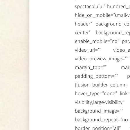
spectacolului” hundred
hide_on_mobile=”small-vis
header” background_col
center” background_re
enable_mobile=”no” par
video_url=”” video_a
video_preview_image=”
margin_top=”” marg
padding_bottom=”” pad
[fusion_builder_column
hover_type=”none” link=
visibility,large-visibi
background_image=”
background_repeat=”no-re
border_position=”all”