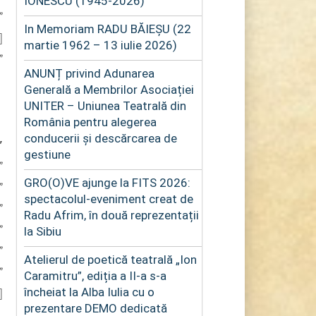
IONESCU (1945-2026)
”
In Memoriam RADU BĂIEȘU (22
]
martie 1962 – 13 iulie 2026)
”
ANUNȚ privind Adunarea
Generală a Membrilor Asociației
UNITER – Uniunea Teatrală din
România pentru alegerea
conducerii și descărcarea de
″
gestiune
”
GRO(O)VE ajunge la FITS 2026:
”
spectacolul-eveniment creat de
”
Radu Afrim, în două reprezentații
”
la Sibiu
”
Atelierul de poetică teatrală „Ion
”
Caramitru”, ediția a II-a s-a
]
încheiat la Alba Iulia cu o
prezentare DEMO dedicată