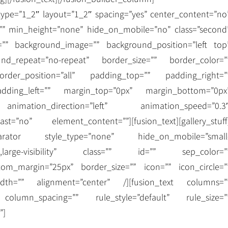
type=”1_2″ layout=”1_2″ spacing=”yes” center_content=”no
”” min_height=”none” hide_on_mobile=”no” class=”second
=”” background_image=”” background_position=”left top
nd_repeat=”no-repeat” border_size=”” border_color=”
border_position=”all” padding_top=”” padding_right=”
dding_left=”” margin_top=”0px” margin_bottom=”0px
nimation_direction=”left” animation_speed=”0.3
st=”no” element_content=””][fusion_text][gallery_stuff
_separator style_type=”none” hide_on_mobile=”small
ibility,large-visibility” class=”” id=”” sep_color=”
om_margin=”25px” border_size=”” icon=”” icon_circle=”
width=”” alignment=”center” /][fusion_text columns=”
olumn_spacing=”” rule_style=”default” rule_size=”
”]