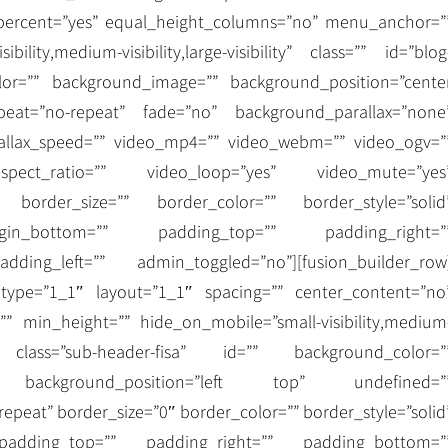
_percent=”yes” equal_height_columns=”no” menu_anchor=”
ibility,medium-visibility,large-visibility” class=”” id=”blog
or=”” background_image=”” background_position=”cente
peat=”no-repeat” fade=”no” background_parallax=”none
allax_speed=”” video_mp4=”” video_webm=”” video_ogv=”
spect_ratio=”” video_loop=”yes” video_mute=”yes
” border_size=”” border_color=”” border_style=”solid
in_bottom=”” padding_top=”” padding_right=”
ding_left=”” admin_toggled=”no”][fusion_builder_row
 type=”1_1″ layout=”1_1″ spacing=”” center_content=”no
”” min_height=”” hide_on_mobile=”small-visibility,medium
lity” class=”sub-header-fisa” id=”” background_color=”
” background_position=”left top” undefined=”
peat” border_size=”0″ border_color=”” border_style=”solid
 padding_top=”” padding_right=”” padding_bottom=”