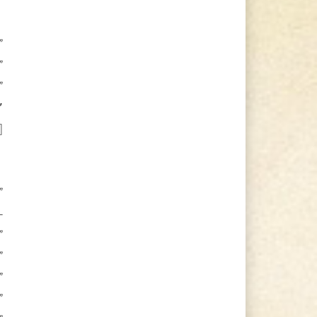
″
”
”
”
″
]
”
-
”
”
”
”