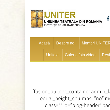
Acasă
Despre noi
Membri UNITE
Unitext
Galerie foto video
Revi
[fusion_builder_container admin_l
equal_height_columns=”no” menu
class=”” id=”blog-header” b