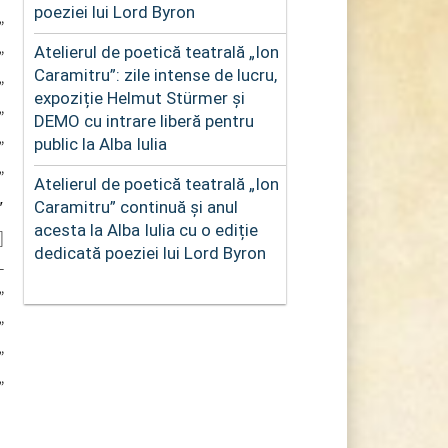
poeziei lui Lord Byron
”
Atelierul de poetică teatrală „Ion
”
Caramitru”: zile intense de lucru,
”
expoziție Helmut Stürmer și
”
DEMO cu intrare liberă pentru
public la Alba Iulia
”
”
Atelierul de poetică teatrală „Ion
″
Caramitru” continuă și anul
acesta la Alba Iulia cu o ediție
]
dedicată poeziei lui Lord Byron
-
”
”
”
”