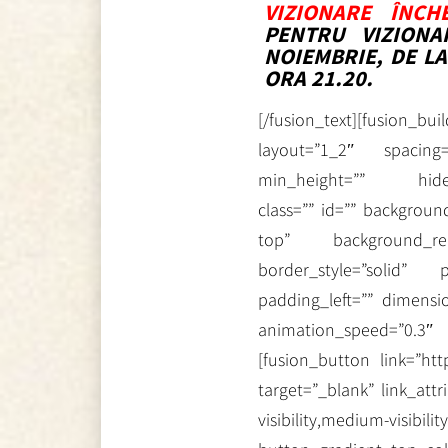
VIZIONARE ÎNCHE
PENTRU VIZIONA
NOIEMBRIE, DE LA
ORA 21.20.
[/fusion_text][fusion_b
layout=”1_2″ spacing
min_height=”” hide_on_mo
class=”” id=”” backgrou
top” background_rep
border_style=”solid”
padding_left=”” dimensi
animation_speed=”0.3″
[fusion_button link=”htt
target=”_blank” link_att
visibility,medium-visi