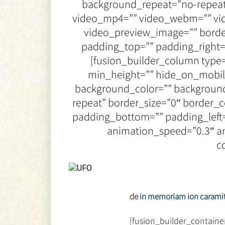
background_repeat=”no-repeat
video_mp4=”” video_webm=”” vide
video_preview_image=”” border
padding_top=”” padding_right=
[fusion_builder_column type=
min_height=”” hide_on_mobile=”
background_color=”” background
repeat” border_size=”0″ border_c
padding_bottom=”” padding_left=
animation_speed=”0.3″ an
c
de
in memoriam ion carami
[fusion_builder_contai