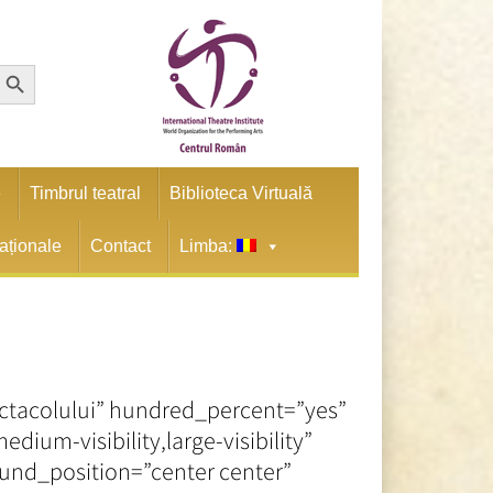
earch Button
e
Timbrul teatral
Biblioteca Virtuală
naționale
Contact
Limba:
ectacolului” hundred_percent=”yes”
um-visibility,large-visibility”
und_position=”center center”