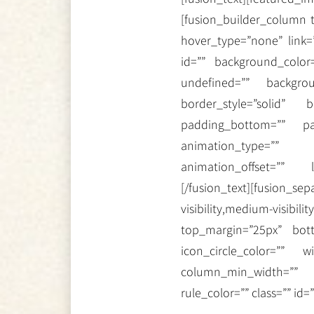
[fusion_builder_column 
hover_type=”none” link=
id=”” background_color
undefined=”” backgrou
border_style=”solid” 
padding_bottom=”” pa
animation_type=”” a
animation_offset=”” la
[/fusion_text][fusion
visibility,medium-vis
top_margin=”25px” bott
icon_circle_color=”” 
column_min_width=”” c
rule_color=”” class=”” id=”