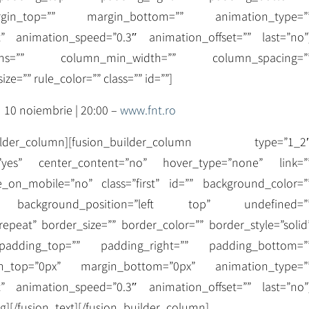
rgin_top=”” margin_bottom=”” animation_type=”
ft” animation_speed=”0.3″ animation_offset=”” last=”no”
ns=”” column_min_width=”” column_spacing=”
ize=”” rule_color=”” class=”” id=””]
10 noiembrie | 20:00 –
www.fnt.ro
n_builder_column][fusion_builder_column type=”1_2
”yes” center_content=”no” hover_type=”none” link=”
_on_mobile=”no” class=”first” id=”” background_color=”
” background_position=”left top” undefined=”
epeat” border_size=”” border_color=”” border_style=”solid
 padding_top=”” padding_right=”” padding_bottom=”
in_top=”0px” margin_bottom=”0px” animation_type=”
ft” animation_speed=”0.3″ animation_offset=”” last=”no”
g][/fusion_text][/fusion_builder_column]