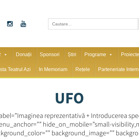
S
Search
for:
R
Donații
Sponsori
Știri
Programe
Proiect
sta Teatrul Azi
In Memoriam
Rețele
Parteneriate Inter
UFO
abel=”Imaginea reprezentativă + Introducerea sp
_anchor=”” hide_on_mobile=”small-visibility,medi
ackground_color=”” background_image=”” backgro