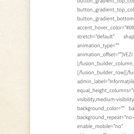
button_gradient_top_c
button_gradient_top_col
button_gradient_bottom_
accent_hover_color=”#0
stretch=”default” sha
animation_type=”” a
animation_offset=””
[/fusion_builder_column_
[/fusion_builder_row][/f
admin_label=”Informați
equal_height_colum
visibility,medium-vis
background_color=”” ba
background_repeat=”
enable_mobile=”no” 