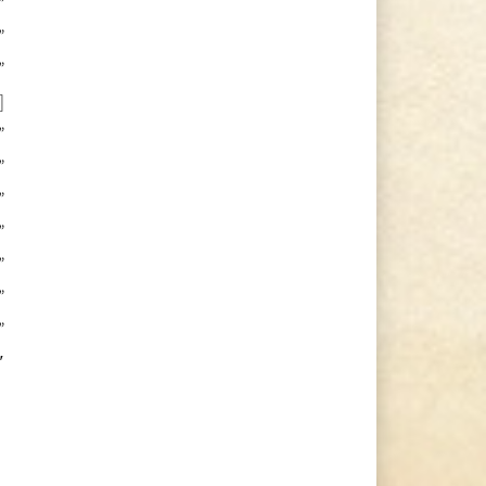
”
”
”
]
”
”
”
”
”
”
”
″