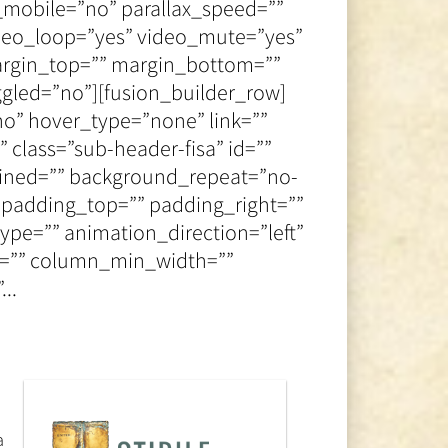
mobile=”no” parallax_speed=””
ideo_loop=”yes” video_mute=”yes”
margin_top=”” margin_bottom=””
gled=”no”][fusion_builder_row]
no” hover_type=”none” link=””
” class=”sub-header-fisa” id=””
fined=”” background_repeat=”no-
” padding_top=”” padding_right=””
pe=”” animation_direction=”left”
ns=”” column_min_width=””
..
a