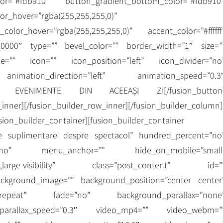
olor=”#fdb910″ button_gradient_bottom_color=”#fdb910
or_hover=”rgba(255,255,255,0)”
color_hover=”rgba(255,255,255,0)” accent_color=”#ffffff
00000″ type=”” bevel_color=”” border_width=”1″ size=”
pe=”” icon=”” icon_position=”left” icon_divider=”no
nimation_direction=”left” animation_speed=”0.3
]VEZI EVENIMENTE DIN ACEEAȘI ZI[/fusion_button
inner][/fusion_builder_row_inner][/fusion_builder_column]
usion_builder_container][fusion_builder_container
ile suplimentare despre spectacol” hundred_percent=”no
ns=”no” menu_anchor=”” hide_on_mobile=”small
ibility,large-visibility” class=”post_content” id=”
ckground_image=”” background_position=”center center
no-repeat” fade=”no” background_parallax=”none
parallax_speed=”0.3″ video_mp4=”” video_webm=”