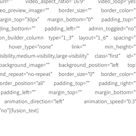
rl=”” video_aspect_ratio=”16:9″ video_loop=”yes
eo_preview_image=”” border_size=”” border_color=”
margin_top=”30px” margin_bottom=”0″ padding_top=”
ding_bottom=”” padding_left=”” admin_toggled=”no”
usion_builder_column type=”1_3″ layout=”1_6″ spacing=”
o” hover_type=”none” link=”” min_height=”
bility,medium-visibility,large-visibility” class=”first” id=”
background_image=”” background_position=”left top
nd_repeat=”no-repeat” border_size=”0″ border_color=”
border_position=”all” padding_top=”” padding_right=”
padding_left=”” margin_top=”” margin_bottom=”
nimation_direction=”left” animation_speed=”0.3
”no”][fusion_text]