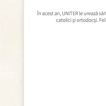
În acest an, UNITER le urează sărb
catolici și ortodocși. F