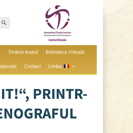
earch Button
e
Timbrul teatral
Biblioteca Virtuală
naționale
Contact
Limba:
T!“, PRINTR-
CENOGRAFUL