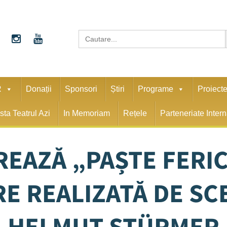
S
Search
for:
R
Donații
Sponsori
Știri
Programe
Proiect
sta Teatrul Azi
In Memoriam
Rețele
Parteneriate Inter
REAZĂ „PAȘTE FERICI
ARE REALIZATĂ DE S
HELMUT STÜRMER