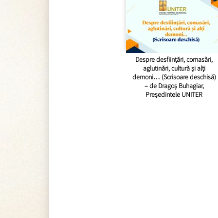
Despre desființări, comasări,
aglutinări, cultură și alți
demoni… (Scrisoare deschisă)
– de Dragoș Buhagiar,
Președintele UNITER