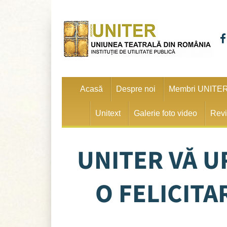
Acasă
Despre noi
Membri UNITE
Unitext
Galerie foto video
Revi
UNITER VĂ U
O FELICIT