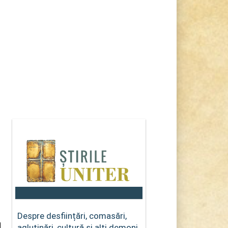
Despre desființări, comasări,
aglutinări, cultură și alți demoni…