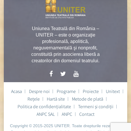
Uniunea Teatrală din România –
UNITER – este o organizaţie
profesională, apolitică,
neguvernamentală şi nonprofit,
constituită prin asocierea liberă a
creatorilor din domeniul teatrului.
Acasa
Despre noi
Programe
Proiecte
Unitext
Rețele
Hartă site
Metode de plată
Politica de confidențialitate
Termeni și condiții
ANPC SAL
ANPC
Contact
Copyright © 2015-2025 UNITER. Toate drepturile rezervate.