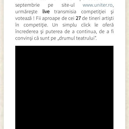
septembrie pe site-ul
www.uniter.ro
,
urmăreşte
live
transmisia competiţiei şi
votează ! Fii aproape de cei
27
de tineri artişti
în competiţie. Un simplu click le oferă
încrederea şi puterea de a continua, de a fi
convinşi că sunt pe „drumul teatrului”.