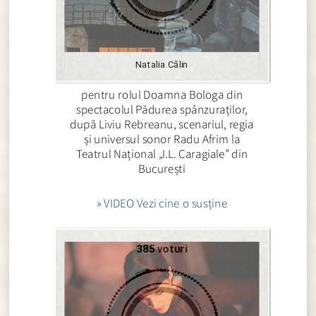
Natalia Călin
pentru rolul Doamna Bologa din
spectacolul Pădurea spânzuraților,
după Liviu Rebreanu, scenariul, regia
și universul sonor Radu Afrim la
Teatrul Național „I.L. Caragiale” din
București
» VIDEO Vezi cine o susține
385 voturi