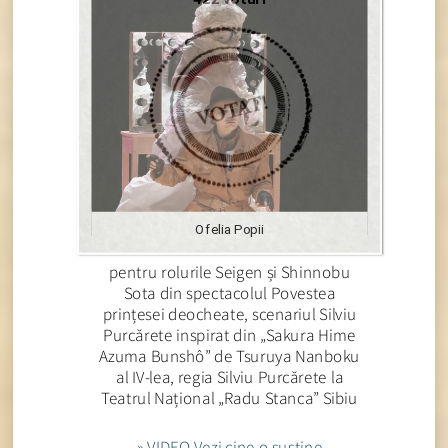
Ofelia Popii
pentru rolurile Seigen și Shinnobu
Sota din spectacolul Povestea
prințesei deocheate, scenariul Silviu
Purcărete inspirat din „Sakura Hime
Azuma Bunshô” de Tsuruya Nanboku
al IV-lea, regia Silviu Purcărete la
Teatrul Național „Radu Stanca” Sibiu
» VIDEO Vezi cine o susține