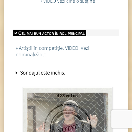
» VIDEO Vezi cine o susține
Cel mai bun actor în rol principal
» Artiștii în competiție. VIDEO. Vezi
nominalizările
Sondajul este inchis.
428 voturi