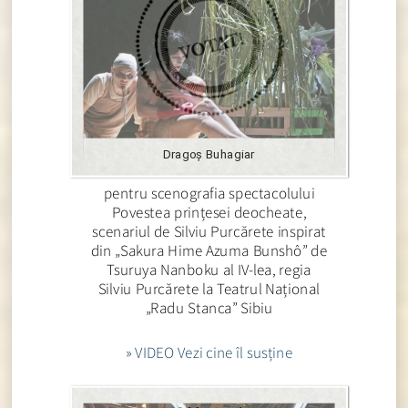
Dragoș Buhagiar
pentru scenografia spectacolului
Povestea prințesei deocheate,
scenariul de Silviu Purcărete inspirat
din „Sakura Hime Azuma Bunshô” de
Tsuruya Nanboku al IV-lea, regia
Silviu Purcărete la Teatrul Național
„Radu Stanca” Sibiu
» VIDEO Vezi cine îl susține