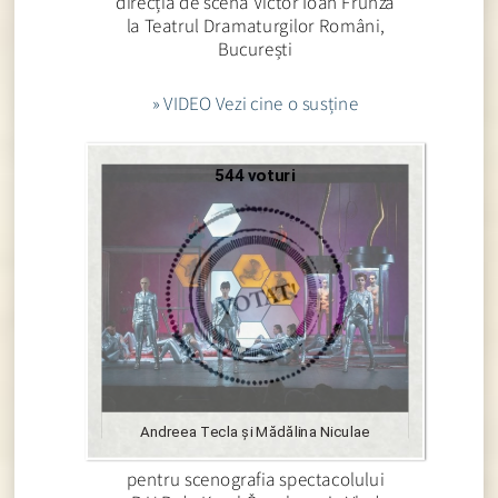
direcția de scenă Victor Ioan Frunză
la Teatrul Dramaturgilor Români,
București
» VIDEO Vezi cine o susține
544 voturi
Andreea Tecla și Mădălina Niculae
pentru scenografia spectacolului