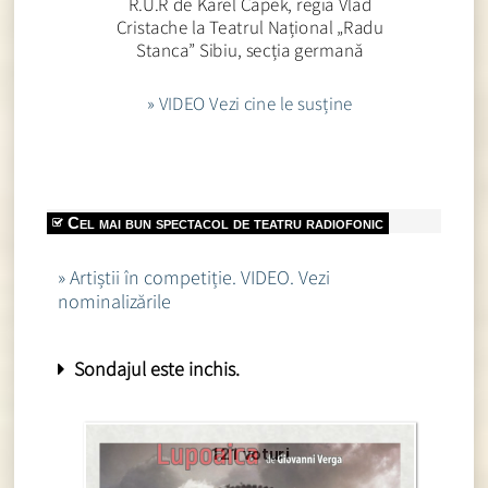
R.U.R de Karel Čapek, regia Vlad
Cristache la Teatrul Național „Radu
Stanca” Sibiu, secția germană
» VIDEO Vezi cine le susține
Cel mai bun spectacol de teatru radiofonic
» Artiștii în competiție. VIDEO. Vezi
nominalizările
Sondajul este inchis.
121 voturi