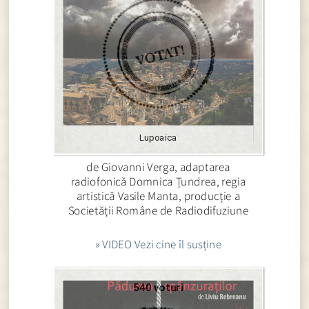
Lupoaica
de Giovanni Verga, adaptarea
radiofonică Domnica Țundrea, regia
artistică Vasile Manta, producție a
Societății Române de Radiodifuziune
» VIDEO Vezi cine îl susține
540 voturi