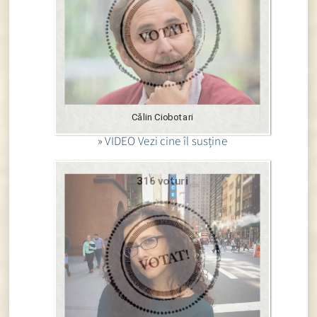
Călin Ciobotari
» VIDEO Vezi cine îl susține
316 voturi