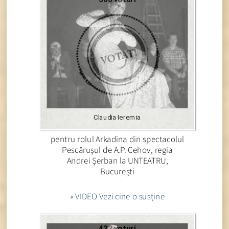
Claudia Ieremia
pentru rolul Arkadina din spectacolul
Pescărușul de A.P. Cehov, regia
Andrei Șerban la UNTEATRU,
București
» VIDEO Vezi cine o susține
422 voturi