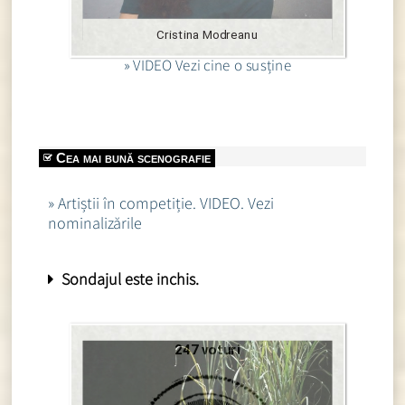
Cristina Modreanu
» VIDEO Vezi cine o susține
Cea mai bună scenografie
» Artiștii în competiție. VIDEO. Vezi
nominalizările
Sondajul este inchis.
247 voturi