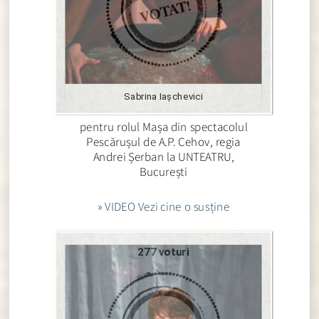
Sabrina Iașchevici
pentru rolul Mașa din spectacolul
Pescărușul de A.P. Cehov, regia
Andrei Șerban la UNTEATRU,
București
» VIDEO Vezi cine o susține
277 voturi