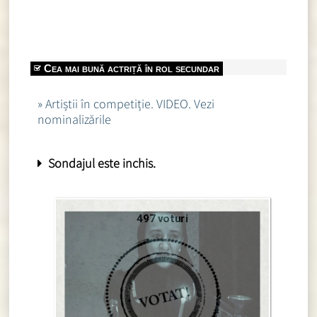
Cea mai bună actriță în rol secundar
» Artiștii în competiție. VIDEO. Vezi
nominalizările
Sondajul este inchis.
497 voturi