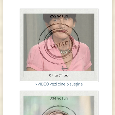
252 voturi
Oltița Cîntec
» VIDEO Vezi cine o susține
334 voturi