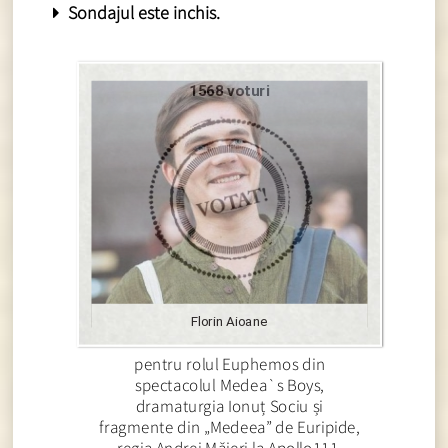
Sondajul este inchis.
1568 voturi
Florin Aioane
pentru rolul Euphemos din
spectacolul Medea`s Boys,
dramaturgia Ionuț Sociu și
fragmente din „Medeea” de Euripide,
regia Andrei Măjeri la Apollo111,