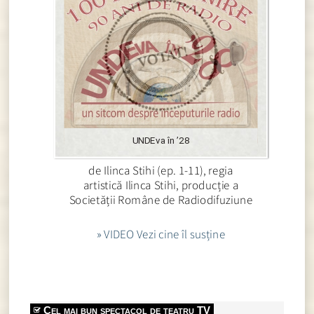
UNDEva în ’28
de Ilinca Stihi (ep. 1-11), regia
artistică Ilinca Stihi, producție a
Societății Române de Radiodifuziune
» VIDEO Vezi cine îl susține
Cel mai bun spectacol de teatru TV