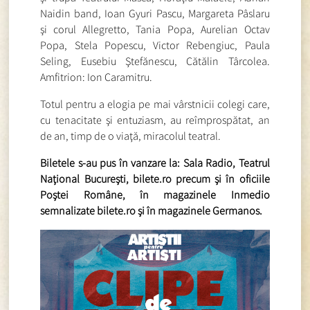
Naidin band, Ioan Gyuri Pascu, Margareta Pâslaru
şi corul Allegretto, Tania Popa, Aurelian Octav
Popa, Stela Popescu, Victor Rebengiuc, Paula
Seling, Eusebiu Ştefănescu, Cătălin Târcolea.
Amfitrion: Ion Caramitru.
Totul pentru a elogia pe mai vârstnicii colegi care,
cu tenacitate şi entuziasm, au reîmprospătat, an
de an, timp de o viaţă, miracolul teatral.
Biletele s-au pus în vanzare la: Sala Radio, Teatrul
Naţional Bucureşti, bilete.ro precum şi în oficiile
Poştei Române, în magazinele Inmedio
semnalizate bilete.ro şi în magazinele Germanos.