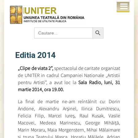
Search Button
Search
for:
Editia 2014
„Clipe de viata 2”,
spectacolul de caritate organizat
de UNITER in cadrul Campaniei Nationale „Artistii
pentru Artisti”,
a avut loc la
Sala Radio, luni, 31
martie 2014, ora 19.00.
La final de martie ne-am reîntâlnit cu: Dorin
Andone, Alexandru Arşinel, Ilinca Dumitrescu,
Felicia Filip, Marcel Iureş, Raul Kusak, Vasile
Macovei, Medeea Marinescu, George Mihăiţă,
Marin Moraru, Maia Morgenstern, Mihai Mălaimare
şi trupa Teatrului Masca, Horaţiu Mălăele, Adrian