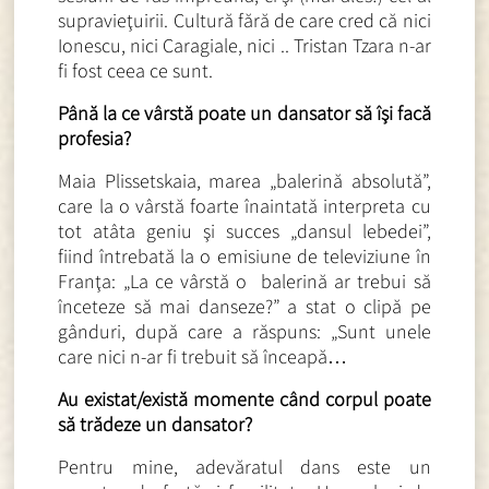
supravieţuirii. Cultură fără de care cred că nici
Ionescu, nici Caragiale, nici .. Tristan Tzara n-ar
fi fost ceea ce sunt.
Până la ce vârstă poate un dansator să îşi facă
profesia?
Maia Plissetskaia, marea „balerină absolută”,
care la o vârstă foarte înaintată interpreta cu
tot atâta geniu şi succes „dansul lebedei”,
fiind întrebată la o emisiune de televiziune în
Franţa: „La ce vârstă o balerină ar trebui să
înceteze să mai danseze?” a stat o clipă pe
gânduri, după care a răspuns: „Sunt unele
care nici n-ar fi trebuit să înceapă…
Au existat/există momente când corpul poate
să trădeze un dansator?
Pentru mine, adevăratul dans este un