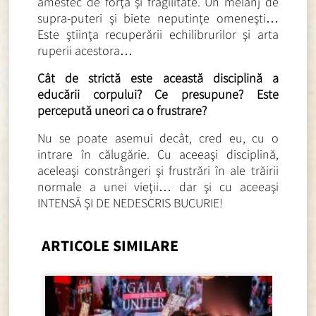
amestec de forţă şi fragilitate. Un melanj de
supra-puteri şi biete neputinţe omeneşti…
Este ştiinţa recuperării echilibrurilor şi arta
ruperii acestora…
Cât de strictă este această disciplină a
educării corpului? Ce presupune? Este
percepută uneori ca o frustrare?
Nu se poate asemui decât, cred eu, cu o
intrare în călugărie. Cu aceeaşi disciplină,
aceleaşi constrângeri şi frustrări în ale trăirii
normale a unei vieţii… dar şi cu aceeaşi
INTENSĂ ŞI DE NEDESCRIS BUCURIE!
ARTICOLE SIMILARE