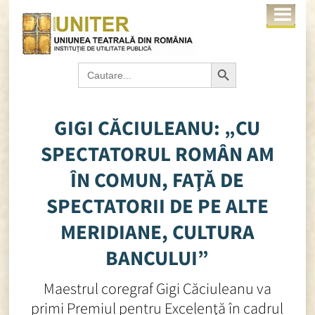
Search Button
Search
for:
GIGI CĂCIULEANU: „CU
SPECTATORUL ROMÂN AM
ÎN COMUN, FAŢĂ DE
SPECTATORII DE PE ALTE
MERIDIANE, CULTURA
BANCULUI”
Maestrul coregraf Gigi Căciuleanu va
primi Premiul pentru Excelenţă în cadrul