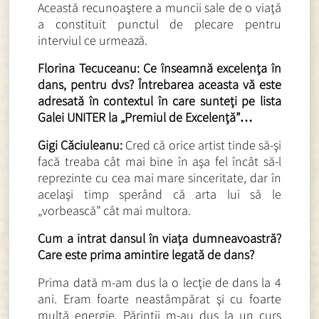
Această recunoaştere a muncii sale de o viaţă
a constituit punctul de plecare pentru
interviul ce urmează.
Florina Tecuceanu: Ce înseamnă excelenţa în
dans, pentru dvs? Întrebarea aceasta vă este
adresată în contextul în care sunteţi pe lista
Galei UNITER la „Premiul de Excelenţă”…
Gigi Căciuleanu:
Cred că orice artist tinde să-şi
facă treaba cât mai bine în aşa fel încât să-l
reprezinte cu cea mai mare sinceritate, dar în
acelaşi timp sperând că arta lui să le
„vorbească” cât mai multora.
Cum a intrat dansul în viaţa dumneavoastră?
Care este prima amintire legată de dans?
Prima dată m-am dus la o lecţie de dans la 4
ani. Eram foarte neastâmpărat şi cu foarte
multă energie. Părinţii m-au dus la un curs