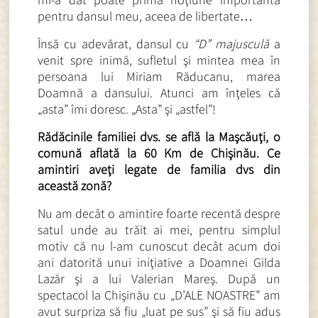
pentru dansul meu, aceea de libertate…
Însă cu adevărat, dansul cu
“D” majusculă
a
venit spre inimă, sufletul şi mintea mea în
persoana lui Miriam Răducanu, marea
Doamnă a dansului. Atunci am înţeles că
„asta” îmi doresc. „Asta” şi „astfel”!
Rădăcinile familiei dvs. se află la Maşcăuţi, o
comună aflată la 60 Km de Chişinău. Ce
amintiri aveţi legate de familia dvs din
această zonă?
Nu am decât o amintire foarte recentă despre
satul unde au trăit ai mei, pentru simplul
motiv că nu l-am cunoscut decât acum doi
ani datorită unui iniţiative a Doamnei Gilda
Lazăr şi a lui Valerian Mareş. După un
spectacol la Chişinău cu „D’ALE NOASTRE” am
avut surpriza să fiu „luat pe sus” şi să fiu adus