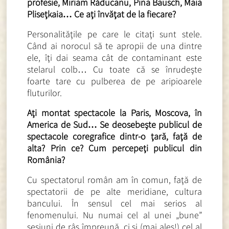
profesie, Miriam Răducanu, Pina Bausch, Maia
Pliseţkaia… Ce aţi învăţat de la fiecare?
Personalităţile pe care le citaţi sunt stele.
Când ai norocul să te apropii de una dintre
ele, îţi dai seama cât de contaminant este
stelarul colb… Cu toate că se înrudeşte
foarte tare cu pulberea de pe aripioarele
fluturilor.
Aţi montat spectacole la Paris, Moscova, în
America de Sud… Se deosebeşte publicul de
spectacole coregrafice dintr-o ţară, faţă de
alta? Prin ce? Cum percepeţi publicul din
România?
Cu spectatorul român am în comun, faţă de
spectatorii de pe alte meridiane, cultura
bancului. În sensul cel mai serios al
fenomenului. Nu numai cel al unei „bune”
sesiuni de râs împreună, ci şi (mai ales!) cel al