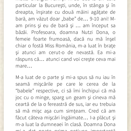
particular la Bucureşti, unde, în stânga şi în
dreapta, înşirate cu două mâini agăţate de
bară, am văzut doar „babe” de… 9-10 ani! M-
am prins şi eu de bară şi … am început sa
bâzâi. Profesoara, doamna Nutzi Dona, o
femeie foarte frumoasă, dacă nu mă înşel
chiar o fostă Miss România, m-a luat în braţe
şi atunci am cerut-o de nevastă. Ea mi-a
răspuns că… atunci cand voi creşte ceva mai
mare…
M-a luat de o parte şi mi-a spus să nu iau în
seamă mişcările pe care le cerea de la
“babele” respective, ci să îmi închipui că mă
joc cu o minge, sparg un geam şi cineva mă
ceartă de la o fereastră de sus, iar eu trebuia
să mă mişc aşa cum simţeam. Cred că am
făcut câteva mişcări îngăimate… I-a plăcut şi
m-a luat la dumneaei în clasă. Doamna Dona
mi-a dat poate prima noţiune importantă