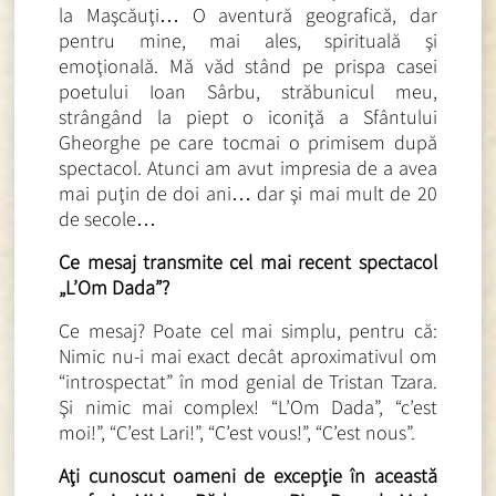
la Maşcăuţi… O aventură geografică, dar
pentru mine, mai ales, spirituală şi
emoţională. Mă văd stând pe prispa casei
poetului Ioan Sârbu, străbunicul meu,
strângând la piept o iconiţă a Sfântului
Gheorghe pe care tocmai o primisem după
spectacol. Atunci am avut impresia de a avea
mai puţin de doi ani… dar şi mai mult de 20
de secole…
Ce mesaj transmite cel mai recent spectacol
„
L’Om Dada”?
Ce mesaj? Poate cel mai simplu, pentru că:
Nimic nu-i mai exact decât aproximativul om
“introspectat” în mod genial de Tristan Tzara.
Şi nimic mai complex! “L’Om Dada”, “c’est
moi!”, “C’est Lari!”, “C’est vous!”, “C’est nous”.
Aţi cunoscut oameni de excepţie în această