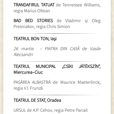
TRANDAFIRUL TATUAT
de Tennessee Williams,
regia Marius Oltean
BAD BED STORIES
de Vladimir şi Oleg
Presniakov, regia Chris Simion
TEATRUL BON TON, Iaşi
26 martie – PIATRA DIN CASĂ de Vasile
Alecsandri
TEATRUL MUNICIPAL „CSÍKI JÁTÉKSZÍN”,
Miercurea–Ciuc
PASĂREA ALBASTRĂ de Maurice Maeterlinck,
regia V.I. Frunză
TEATRUL DE STAT, Oradea
URSUL de A.P. Cehov, regia Petre Panait