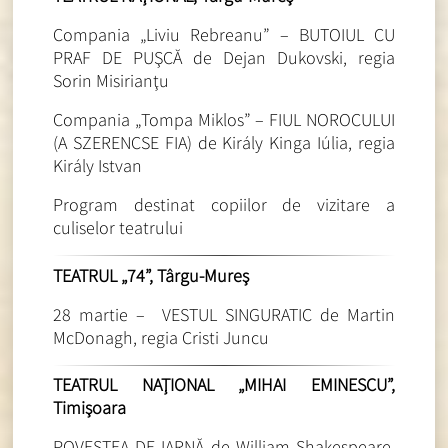
Compania „Liviu Rebreanu” – BUTOIUL CU
PRAF DE PUŞCĂ de Dejan Dukovski, regia
Sorin Misirianţu
Compania „Tompa Miklos” – FIUL NOROCULUI
(A SZERENCSE FIA) de Király Kinga Iúlia, regia
Király Istvan
Program destinat copiilor de vizitare a
culiselor teatrului
TEATRUL „74”, Târgu-Mureş
28 martie – VESTUL SINGURATIC de Martin
McDonagh, regia Cristi Juncu
TEATRUL NAŢIONAL „MIHAI EMINESCU”,
Timişoara
POVESTEA DE IARNĂ de William Shakespeare,