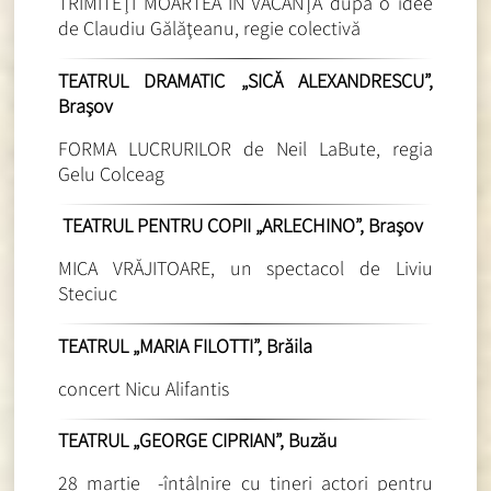
TRIMITEŢI MOARTEA ÎN VACANŢĂ după o idée
de Claudiu Gălăţeanu, regie colectivă
TEATRUL DRAMATIC „SICĂ ALEXANDRESCU”,
Braşov
FORMA LUCRURILOR de Neil LaBute, regia
Gelu Colceag
TEATRUL PENTRU COPII „ARLECHINO”, Braşov
MICA VRĂJITOARE, un spectacol de Liviu
Steciuc
TEATRUL „MARIA FILOTTI”, Brăila
concert Nicu Alifantis
TEATRUL „GEORGE CIPRIAN”, Buzău
28 martie -întâlnire cu tineri actori pentru