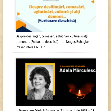
Despre desființări, comasări, aglutinări, cultură și alți
demoni… (Scrisoare deschisă) – de Dragoș Buhagiar,
Președintele UNITER
In Memoriam Adela Mărculescu (21 decembrie 1938 – 23