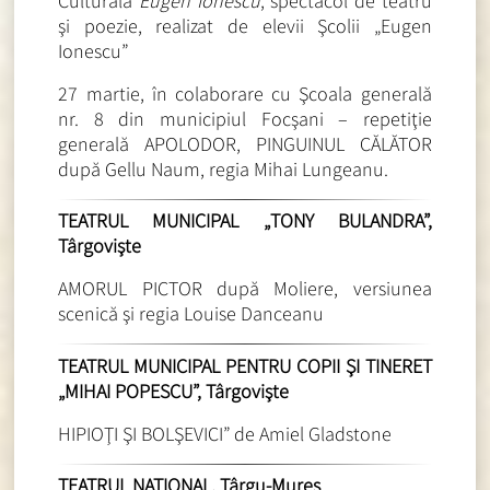
Culturală
Eugen Ionescu
, spectacol de teatru
şi poezie, realizat de elevii Şcolii „Eugen
Ionescu”
27 martie, în colaborare cu Şcoala generală
nr. 8 din municipiul Focşani – repetiţie
generală APOLODOR, PINGUINUL CĂLĂTOR
după Gellu Naum, regia Mihai Lungeanu.
TEATRUL MUNICIPAL „TONY BULANDRA”,
Târgovişte
AMORUL PICTOR după Moliere, versiunea
scenică şi regia Louise Danceanu
TEATRUL MUNICIPAL PENTRU COPII ŞI TINERET
„MIHAI POPESCU”, Târgovişte
HIPIOŢI ŞI BOLŞEVICI” de Amiel Gladstone
TEATRUL NAŢIONAL, Târgu-Mureş