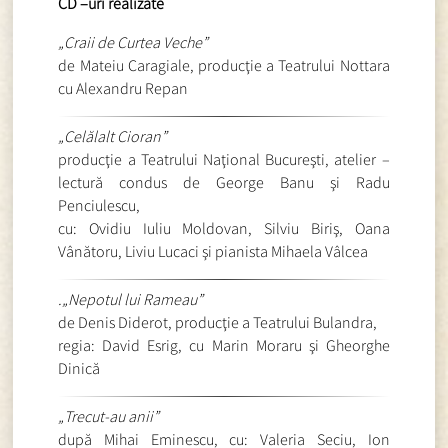
CD –uri realizate
„Craii de Curtea Veche”
de Mateiu Caragiale, producţie a Teatrului Nottara
cu Alexandru Repan
„Celălalt Cioran”
producţie a Teatrului Naţional Bucureşti, atelier –
lectură condus de George Banu şi Radu
Penciulescu,
cu: Ovidiu Iuliu Moldovan, Silviu Biriş, Oana
Vânătoru, Liviu Lucaci şi pianista Mihaela Vâlcea
.„Nepotul lui Rameau”
de Denis Diderot, producţie a Teatrului Bulandra,
regia: David Esrig, cu Marin Moraru şi Gheorghe
Dinică
„Trecut-au anii”
după Mihai Eminescu, cu: Valeria Seciu, Ion