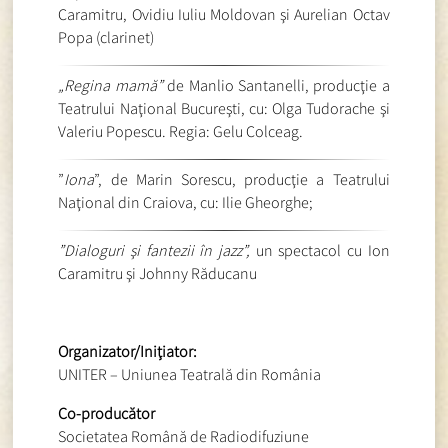
Caramitru, Ovidiu Iuliu Moldovan şi Aurelian Octav
Popa (clarinet)
„Regina mamă”
de Manlio Santanelli, producţie a
Teatrului Naţional Bucureşti, cu: Olga Tudorache şi
Valeriu Popescu. Regia: Gelu Colceag.
”
Iona
”, de Marin Sorescu, producţie a Teatrului
Naţional din Craiova, cu: Ilie Gheorghe;
”Dialoguri şi fantezii în jazz”
,
un spectacol cu Ion
Caramitru şi Johnny Răducanu
Organizator/Iniţiator:
UNITER – Uniunea Teatrală din România
Co-producător
Societatea Română de Radiodifuziune