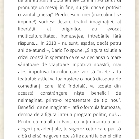
de ani eu sunt a opta femeie căreia i s-a cerut să
pronunţe un mesaj, în fine, nu ştiu dacă e potrivit
cuvântul „mesaj”. Predecesorii mei (masculinul se
impune!) vorbesc despre teatrul imaginaţiei, al
libertăţii, al originilor, au evocat
multiculturalitatea, frumuseţea, întrebările fără
răspuns… În 2013 – nu sunt, aşadar, decât patru
ani de-atunci –, Dario Fo spune: „Singura soluţie a
crizei constă în speranţa că se va declanşa o mare
vânătoare de vrăjitoare împotriva noastră, mai
ales împotriva tinerilor care vor să înveţe arta
teatrului: astfel va lua naştere o nouă diaspora de
comedianţi care, fără îndoială, va scoate din
această constrângere nişte beneficii de
neimaginat, printr-o reprezentare de tip nou”.
Beneficii de neimaginat – iată o formulă frumoasă,
demnă de a figura într-un program politic, nu?…
Pentru că mă aflu la Paris, cu puţin înaintea unor
alegeri prezidenţiale, le sugerez celor care par să
aibă chef să ne guverneze să fie atenţi la beneficiile