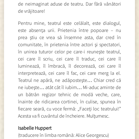
de neimaginat aduse de teatru. Dar fără vânători
de vrăjitoare!
Pentru mine, teatrul este celălalt, este dialogul,
este absenţa urii. Prietenia între popoare – nu
prea ştiu ce vrea să însemne asta, dar cred în
comunitate, în prietenia între actori şi spectatori,
în unirea tuturor celor pe care-i reuneşte teatrul,
cei care îl scriu, cei care îl traduc, cei care îl
luminează, îl îmbracă, îl decorează, cei care îl
interpretează, cei care îl fac, cei care merg la el.
Teatrul ne apără, ne adăposteşte… Chiar cred că
ne iubeşte… atât cât îl iubim… Mi-aduc aminte de
un bătrân regizor tehnic de modă veche, care,
înainte de ridicarea cortinei, în culise, spunea în
fiecare seară, cu voce fermă: „Faceţi loc teatrului!”
Acesta va fi cuvântul de încheiere. Mulţumesc.
Isabelle Huppert
(traducere în limba română: Alice Georgescu)