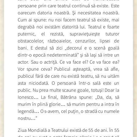
persoane prin care teatrul continuă să existe. Este
oarecum datoria noastră. Şi necesitatea noastră.
Cum ai spune: nu noi facem teatrul să existe, mai
degrabă noi existăm datorită lui. Teatrul e foarte
puternic, el rezistă, supravieţuieşte tuturor
obstacolelor, războaielor, cenzurilor, lipsei de
bani. E destul să zici „decorul e o scenă goală
dintr-o epocă nedeterminată” şi să laşi să intre un
actor. Sau o actriţă. Ce va face el? Ce va face ea?
Vor spune ceva? Publicul aşteaptă, vrea să afle,
publicul fără de care nu există teatru, să nu uităm
asta niciodată. O persoană într-o sală este un
public. Nu prea multe scaune goale, totuşi! Doar la
Ionesco… La final, Bătrâna spune: „Da, da, să
murim în plină glorie… să murim pentru a intra în
legendă… O s-avem, cel puţin, o stradă cu numele
nostru…”
Ziua Mondială a Teatrului există de 55 de ani. În 55