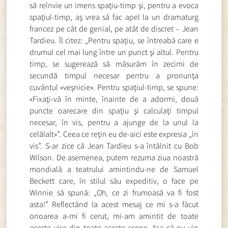
să reînvie un imens spaţiu-timp şi, pentru a evoca
spaţiul-timp, aş vrea să fac apel la un dramaturg
francez pe cât de genial, pe atât de discret – Jean
Tardieu. Îl citez: „Pentru spaţiu, se întreabă care e
drumul cel mai lung între un punct şi altul. Pentru
timp, se sugerează să măsurăm în zecimi de
secundă timpul necesar pentru a pronunţa
cuvântul «veşnicie». Pentru spaţiul-timp, se spune:
«Fixaţi-vă în minte, înainte de a adormi, două
puncte oarecare din spaţiu şi calculaţi timpul
necesar, în vis, pentru a ajunge de la unul la
celălalt»”. Ceea ce reţin eu de-aici este expresia „în
vis”. S-ar zice că Jean Tardieu s-a întâlnit cu Bob
Wilson. De asemenea, putem rezuma ziua noastră
mondială a teatrului amintindu-ne de Samuel
Beckett care, în stilul său expeditiv, o face pe
Winnie să spună: „Oh, ce zi frumoasă va fi fost
asta!” Reflectând la acest mesaj ce mi s-a făcut
onoarea a-mi fi cerut, mi-am amintit de toate
aceste vise din toate aceste scene. Aşa că nu vin