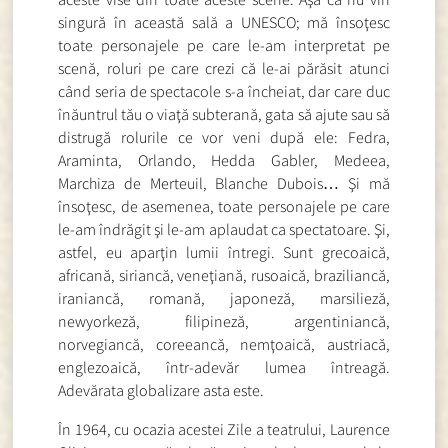
singură în această sală a UNESCO; mă însoţesc
toate personajele pe care le-am interpretat pe
scenă, roluri pe care crezi că le-ai părăsit atunci
când seria de spectacole s-a încheiat, dar care duc
înăuntrul tău o viaţă subterană, gata să ajute sau să
distrugă rolurile ce vor veni după ele: Fedra,
Araminta, Orlando, Hedda Gabler, Medeea,
Marchiza de Merteuil, Blanche Dubois… Şi mă
însoţesc, de asemenea, toate personajele pe care
le-am îndrăgit şi le-am aplaudat ca spectatoare. Şi,
astfel, eu aparţin lumii întregi. Sunt grecoaică,
africană, siriancă, veneţiană, rusoaică, braziliancă,
iraniancă, romană, japoneză, marsilieză,
newyorkeză, filipineză, argentiniancă,
norvegiancă, coreeancă, nemţoaică, austriacă,
englezoaică, într-adevăr lumea întreagă.
Adevărata globalizare asta este.
În 1964, cu ocazia acestei Zile a teatrului, Laurence