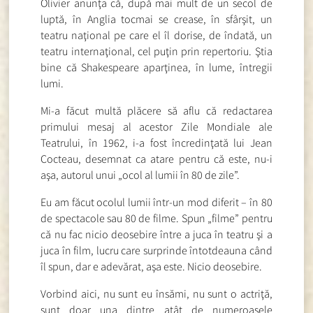
Olivier anunţa că, după mai mult de un secol de
luptă, în Anglia tocmai se crease, în sfârşit, un
teatru naţional pe care el îl dorise, de îndată, un
teatru internaţional, cel puţin prin repertoriu. Ştia
bine că Shakespeare aparţinea, în lume, întregii
lumi.
Mi-a făcut multă plăcere să aflu că redactarea
primului mesaj al acestor Zile Mondiale ale
Teatrului, în 1962, i-a fost încredinţată lui Jean
Cocteau, desemnat ca atare pentru că este, nu-i
aşa, autorul unui „ocol al lumii în 80 de zile”.
Eu am făcut ocolul lumii într-un mod diferit – în 80
de spectacole sau 80 de filme. Spun „filme” pentru
că nu fac nicio deosebire între a juca în teatru şi a
juca în film, lucru care surprinde întotdeauna când
îl spun, dar e adevărat, aşa este. Nicio deosebire.
Vorbind aici, nu sunt eu însămi, nu sunt o actriţă,
sunt doar una dintre atât de numeroasele