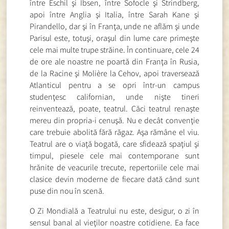
între Eschil şi Ibsen, între Sofocle şi Strindberg,
apoi între Anglia şi Italia, între Sarah Kane şi
Pirandello, dar şi în Franţa, unde ne aflăm şi unde
Parisul este, totuşi, oraşul din lume care primeşte
cele mai multe trupe străine. În continuare, cele 24
de ore ale noastre ne poartă din Franţa în Rusia,
de la Racine şi Molière la Cehov, apoi traversează
Atlanticul pentru a se opri într-un campus
studenţesc californian, unde nişte tineri
reinventează, poate, teatrul. Căci teatrul renaşte
mereu din propria-i cenuşă. Nu e decât convenţie
care trebuie abolită fără răgaz. Aşa rămâne el viu.
Teatrul are o viaţă bogată, care sfidează spaţiul şi
timpul, piesele cele mai contemporane sunt
hrănite de veacurile trecute, repertoriile cele mai
clasice devin moderne de fiecare dată când sunt
puse din nou în scenă.
O Zi Mondială a Teatrului nu este, desigur, o zi în
sensul banal al vieţilor noastre cotidiene. Ea face