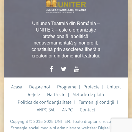
Uniunea Teatrală din România –
UNITER – este o organizaţie
profesională, apolitică,
neguvernamentală şi nonprofit,
constituită prin asocierea liberă a
creatorilor din domeniul teatrului.
Acasa
Despre noi
Programe
Proiecte
Unitext
Rețele
Hartă site
Metode de plată
Politica de confidențialitate
Termeni și condiții
ANPC SAL
ANPC
Contact
Copyright © 2015-2025 UNITER. Toate drepturile rezervate.
Strategie social media si administrare website:
Digital Heart