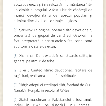
acuzat de erezie și i s-a refuzat înmormântarea într-
un cimitir al orașului. A fost iubit de cânăreții de
muzică devoțională și de rapsozii populari și
admirat dincolo de orice clivaje religioase.
[5]
Qawwali
: La origine, poezia sufită devoțională,
prezentată de grupuri de cântăreți (Qawwali), a
fost interpretată în sanctuarele sufite, conducând
auditorii la o stare de extaz.
[6]
Dhammal : Dans extatic în sanctuarele sufite, în
general pe ritmuri de tobe.
[7]
Zikir : Cântec ritmic devoțional, recitare de
rugăciuni, realizarea iluminării spirituale.
[8]
Sikhși: Adepți ai credinței șikh, fondată de Guru
Nanak în Punjab, în secolul al XV-lea.
[9]
Statul musulman al Pakistanului a fost smuls
Indiei în 1947, pe fundalul unui carnagiu