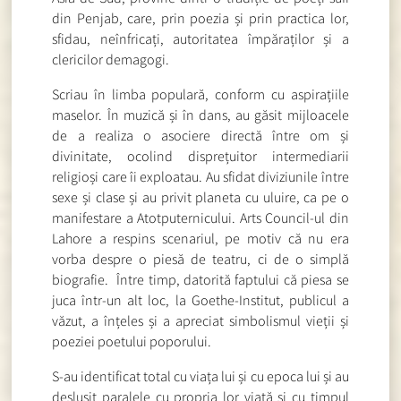
din Penjab, care, prin poezia și prin practica lor,
sfidau, neînfricați, autoritatea împăraților și a
clericilor demagogi.
Scriau în limba populară, conform cu aspirațiile
maselor. În muzică și în dans, au găsit mijloacele
de a realiza o asociere directă între om și
divinitate, ocolind disprețuitor intermediarii
religioși care îi exploatau. Au sfidat diviziunile între
sexe și clase și au privit planeta cu uluire, ca pe o
manifestare a Atotputernicului. Arts Council-ul din
Lahore a respins scenariul, pe motiv că nu era
vorba despre o piesă de teatru, ci de o simplă
biografie. Între timp, datorită faptului că piesa se
juca într-un alt loc, la Goethe-Institut, publicul a
văzut, a înțeles și a apreciat simbolismul vieții și
poeziei poetului poporului.
S-au identificat total cu viața lui și cu epoca lui și au
deslușit paralele cu propria lor viață și cu timpul