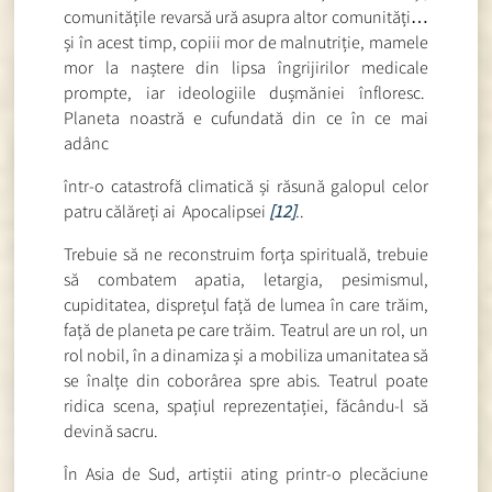
comunitățile revarsă ură asupra altor comunități…
și în acest timp, copiii mor de malnutriție, mamele
mor la naștere din lipsa îngrijirilor medicale
prompte, iar ideologiile dușmăniei înfloresc.
Planeta noastră e cufundată din ce în ce mai
adânc
într-o catastrofă climatică și răsună galopul celor
patru călăreți ai Apocalipsei
[12]
.
.
Trebuie să ne reconstruim forța spirituală, trebuie
să combatem apatia, letargia, pesimismul,
cupiditatea, disprețul față de lumea în care trăim,
față de planeta pe care trăim. Teatrul are un rol, un
rol nobil, în a dinamiza și a mobiliza umanitatea să
se înalțe din coborârea spre abis. Teatrul poate
ridica scena, spațiul reprezentației, făcându-l să
devină sacru.
În Asia de Sud, artiștii ating printr-o plecăciune