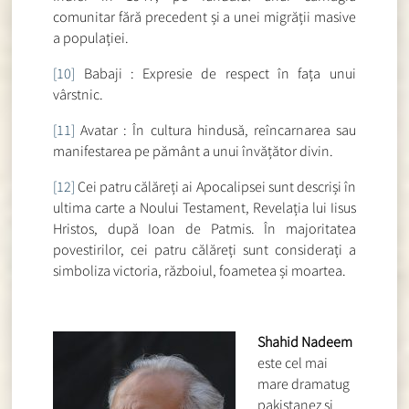
comunitar fără precedent și a unei migrății masive
a populației.
[10]
Babaji : Expresie de respect în fața unui
vârstnic.
[11]
Avatar : În cultura hindusă, reîncarnarea sau
manifestarea pe pământ a unui învățător divin.
[12]
Cei patru călăreți ai Apocalipsei sunt descriși în
ultima carte a Noului Testament, Revelația lui Iisus
Hristos, după Ioan de Patmis. În majoritatea
povestirilor, cei patru călăreți sunt considerați a
simboliza victoria, războiul, foametea și moartea.
Shahid Nadeem
este cel mai
mare dramatug
pakistanez și