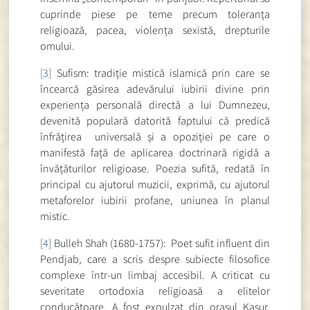
cuprinde piese pe teme precum toleranța
religioază, pacea, violența sexistă, drepturile
omului.
[3]
Sufism: tradiție mistică islamică prin care se
încearcă găsirea adevărului iubirii divine prin
experiența personală directă a lui Dumnezeu,
devenită populară datorită faptului că predică
înfrățirea universală și a opoziției pe care o
manifestă față de aplicarea doctrinară rigidă a
învățăturilor religioase. Poezia sufită, redată în
principal cu ajutorul muzicii, exprimă, cu ajutorul
metaforelor iubirii profane, uniunea în planul
mistic.
[4]
Bulleh Shah (1680-1757): Poet sufit influent din
Pendjab, care a scris despre subiecte filosofice
complexe într-un limbaj accesibil. A criticat cu
severitate ortodoxia religioasă a elitelor
conducătoare. A fost expulzat din orașul Kasur,