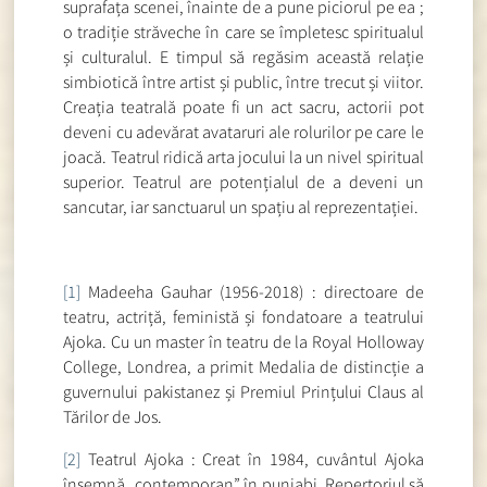
suprafața scenei, înainte de a pune piciorul pe ea ;
o tradiție străveche în care se împletesc spiritualul
și culturalul. E timpul să regăsim această relație
simbiotică între artist și public, între trecut și viitor.
Creația teatrală poate fi un act sacru, actorii pot
deveni cu adevărat avataruri ale rolurilor pe care le
joacă. Teatrul ridică arta jocului la un nivel spiritual
superior. Teatrul are potențialul de a deveni un
sancutar, iar sanctuarul un spațiu al reprezentației.
[1]
Madeeha Gauhar (1956-2018) : directoare de
teatru, actriță, feministă și fondatoare a teatrului
Ajoka. Cu un master în teatru de la Royal Holloway
College, Londrea, a primit Medalia de distincție a
guvernului pakistanez și Premiul Prințului Claus al
Tărilor de Jos.
[2]
Teatrul Ajoka : Creat în 1984, cuvântul Ajoka
însemnă „contemporan” în punjabi. Repertoriul să