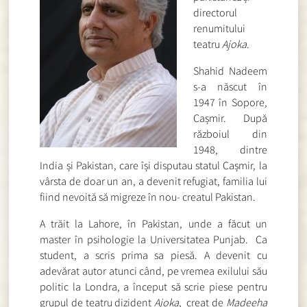
directorul
renumitului
teatru
Ajoka
.
Shahid Nadeem
s-a născut în
1947 în Sopore,
Cașmir. După
războiul din
1948, dintre
India și Pakistan, care își disputau statul Cașmir, la
vârsta de doar un an, a devenit refugiat, familia lui
fiind nevoită să migreze în nou- creatul Pakistan.
A trăit la Lahore, în Pakistan, unde a făcut un
master în psihologie la Universitatea Punjab. Ca
student, a scris prima sa piesă. A devenit cu
adevărat autor atunci când, pe vremea exilului său
politic la Londra, a început să scrie piese pentru
grupul de teatru dizident
Ajoka
, creat de
Madeeha