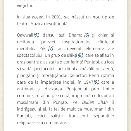
vieții lor.
În ziua aceea, în 2001, s-a născut un nou tip de
teatru. Muzica devoțională
Qawwali
[5]
,
dansul sufi Dhamal
[6]
și chiar și
recitarea poeziei inspiraționale, cântecul
meditativ Zikir
[7]
,
au devenit elemente ale
spectacolului. Un grup de shikși
[8]
,, care se aflau în
oraș pentru a asista la o conferință Punjabi, au fost
să vadă spectacolul, iar la final au năvălit pe scenă,
plângând și îmbrățișându-i pe actori. Pentru prima
oară de la împărțirea Indiei, în 1947
[9]
,
care a
antrenat și divizarea Punjabului prin liniile
comune, se aflau pe scenă, împreună cu locuitori
musulmani din Punjab. Pe
Bulleh Shah
îl
îndrăgeau și ei, la fel de mult ca musulmanii din
Punjab, căci sufiștii transcend separațiile
religioase sau comunitare.