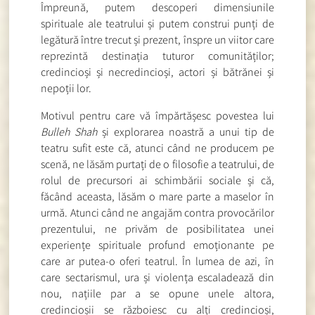
Împreună, putem descoperi dimensiunile
spirituale ale teatrului și putem construi punți de
legătură între trecut și prezent, înspre un viitor care
reprezintă destinația tuturor comunităților;
credincioși și necredincioși, actori și bătrănei și
nepoții lor.
Motivul pentru care vă împărtășesc povestea lui
Bulleh Shah
și explorarea noastră a unui tip de
teatru sufit este că, atunci când ne producem pe
scenă, ne lăsăm purtați de o filosofie a teatrului, de
rolul de precursori ai schimbării sociale și că,
făcând aceasta, lăsăm o mare parte a maselor în
urmă. Atunci când ne angajăm contra provocărilor
prezentului, ne privăm de posibilitatea unei
experiențe spirituale profund emoționante pe
care ar putea-o oferi teatrul. În lumea de azi, în
care sectarismul, ura și violența escaladează din
nou, națiile par a se opune unele altora,
credincioșii se războiesc cu alți credincioși,