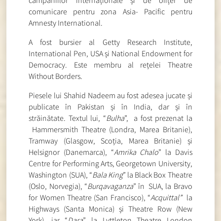
campaniilor internaționale și de ofițer de
comunicare pentru zona Asia- Pacific pentru
Amnesty International.
A fost bursier al Getty Research Institute,
International Pen, USA și National Endowment for
Democracy. Este membru al rețelei Theatre
Without Borders.
Piesele lui Shahid Nadeem au fost adesea jucate și
publicate în Pakistan și în India, dar și în
străinătate. Textul lui, “
Bulha
”, a fost prezenat la
Hammersmith Theatre (Londra, Marea Britanie),
Tramway (Glasgow, Scoția, Marea Britanie) și
Helsignor (Danemarca), “
Amrika Chalo
” la Davis
Centre for Performing Arts, Georgetown University,
Washington (SUA), “
Bala King
” la Black Box Theatre
(Oslo, Norvegia), “
Burqavaganza
” în SUA, la Bravo
for Women Theatre (San Francisco), “
Acquittal”
la
Highways (Santa Monica) și Theatre Row (New
York), iar “
Dara
” la Lyttleton Theatre London