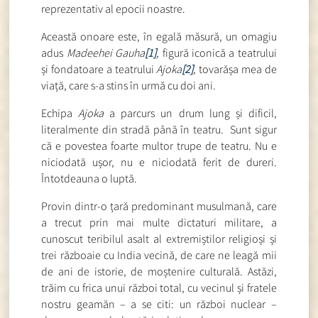
reprezentativ al epocii noastre.
Această onoare este, în egală măsură, un omagiu
adus
Madeehei Gauha
[1]
,
figură iconică a teatrului
și fondatoare a teatrului
Ajoka
[2]
,
tovarășa mea de
viață, care s-a stins în urmă cu doi ani.
Echipa
Ajoka
a parcurs un drum lung și dificil,
literalmente din stradă până în teatru. Sunt sigur
că e povestea foarte multor trupe de teatru. Nu e
niciodată ușor, nu e niciodată ferit de dureri.
Întotdeauna o luptă.
Provin dintr-o țară predominant musulmană, care
a trecut prin mai multe dictaturi militare, a
cunoscut teribilul asalt al extremiștilor religioși și
trei războaie cu India vecină, de care ne leagă mii
de ani de istorie, de moștenire culturală. Astăzi,
trăim cu frica unui război total, cu vecinul și fratele
nostru geamăn­ – a se citi: un război nuclear –