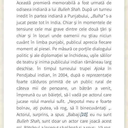
Această premieră memorabilă a fost urmată de
odiseea indiană a lui
Bulleh Shah
. După un turneu
inedit în partea indiană a Punjabului,
„Bulha”
s-a
jucat peste tot în India. Chiar și în momentele de
tensiune cele mai grave dintre cele două țări și
chiar și în locuri unde oamenii nu știau niciun
cuvânt în limba punjabi, publicul aprecia fiecare
moment al piesei. Pe măsură ce porțile dialogului
politic și ale diplomației se închideau, ușile sălilor
de teatru și inima publicului indian rămâneau larg
deschise. În timpul turneului trupei
Ajoka
în
Pendjabul indian, în 2004, după o reprezentație
foarte călduros primită de un public rural de
câteva mii de persoane, un bătrân a venit,
împreună cu un băiețel, să-l vadă pe actorul care
jucase rolul marelui sufit. „Nepotul meu e foarte
bolnav, ați putea, vă rog, să îl binecuvântați „.
Actorul, surprins, a spus: „Babaji
[10]
,
eu nu sunt
Bulleh Shah
, sunt doar un actor care joacă acest
rol. Bătrânul a început să plângă și a spus: „Vă rog,