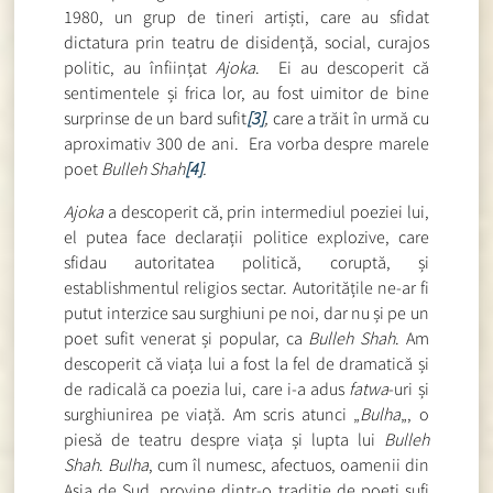
1980, un grup de tineri artiști, care au sfidat
dictatura prin teatru de disidență, social, curajos
politic, au înființat
Ajoka
. Ei au descoperit că
sentimentele și frica lor, au fost uimitor de bine
surprinse de un bard sufit
[3]
,
care a trăit în urmă cu
aproximativ 300 de ani. Era vorba despre marele
poet
Bulleh Shah
[4]
.
Ajoka
a descoperit că, prin intermediul poeziei lui,
el putea face declarații politice explozive, care
sfidau autoritatea politică, coruptă, și
establishmentul religios sectar. Autoritățile ne-ar fi
putut interzice sau surghiuni pe noi, dar nu și pe un
poet sufit venerat și popular, ca
Bulleh Shah
. Am
descoperit că viața lui a fost la fel de dramatică și
de radicală ca poezia lui, care i-a adus
fatwa
-uri și
surghiunirea pe viață. Am scris atunci „
Bulha
„, o
piesă de teatru despre viața și lupta lui
Bulleh
Shah
.
Bulha
, cum îl numesc, afectuos, oamenii din
Asia de Sud, provine dintr-o tradiție de poeți sufi