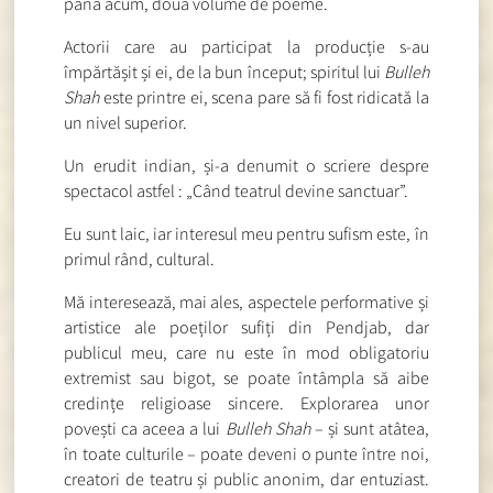
până acum, două volume de poeme.
Actorii care au participat la producție s-au
împărtășit și ei, de la bun început; spiritul lui
Bulleh
Shah
este printre ei, scena pare să fi fost ridicată la
un nivel superior.
Un erudit indian, și-a denumit o scriere despre
spectacol astfel : „Când teatrul devine sanctuar”.
Eu sunt laic, iar interesul meu pentru sufism este, în
primul rând, cultural.
Mă interesează, mai ales, aspectele performative și
artistice ale poeților sufiți din Pendjab, dar
publicul meu, care nu este în mod obligatoriu
extremist sau bigot, se poate întâmpla să aibe
credințe religioase sincere. Explorarea unor
povești ca aceea a lui
Bulleh Shah
– și sunt atâtea,
în toate culturile – poate deveni o punte între noi,
creatori de teatru și public anonim, dar entuziast.