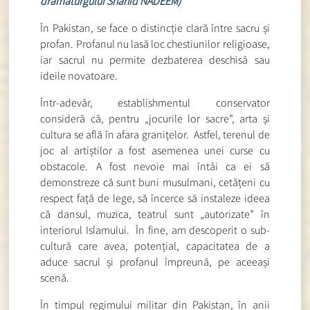
dramaturgului Shahid NADEEM)
În Pakistan, se face o distincție clară între sacru și
profan. Profanul nu lasă loc chestiunilor religioase,
iar sacrul nu permite dezbaterea deschisă sau
ideile novatoare.
Într-adevăr, establishmentul conservator
consideră că, pentru „jocurile lor sacre”, arta și
cultura se află în afara granițelor. Astfel, terenul de
joc al artiștilor a fost asemenea unei curse cu
obstacole. A fost nevoie mai întâi ca ei să
demonstreze că sunt buni musulmani, cetățeni cu
respect față de lege, să încerce să instaleze ideea
că dansul, muzica, teatrul sunt „autorizate” în
interiorul Islamului. În fine, am descoperit o sub-
cultură care avea, potențial, capacitatea de a
aduce sacrul și profanul împreună, pe aceeași
scenă.
În timpul regimului militar din Pakistan, în anii