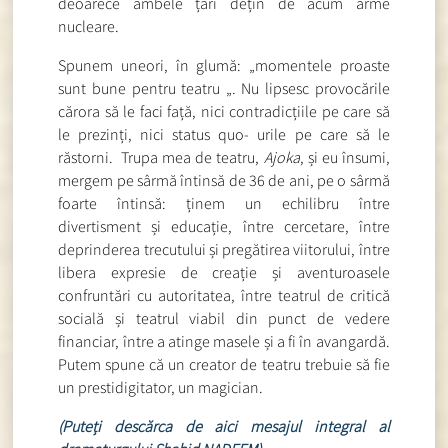
deoarece ambele țări dețin de acum arme
nucleare.
Spunem uneori, în glumă: „momentele proaste
sunt bune pentru teatru „. Nu lipsesc provocările
cărora să le faci față, nici contradicțiile pe care să
le prezinți, nici status quo- urile pe care să le
răstorni. Trupa mea de teatru,
Ajoka
, și eu însumi,
mergem pe sârmă întinsă de 36 de ani, pe o sârmă
foarte întinsă: ținem un echilibru între
divertisment și educație, între cercetare, între
deprinderea trecutului și pregătirea viitorului, între
libera expresie de creație și aventuroasele
confruntări cu autoritatea, între teatrul de critică
socială și teatrul viabil din punct de vedere
financiar, între a atinge masele și a fi în avangardă.
Putem spune că un creator de teatru trebuie să fie
un prestidigitator, un magician.
(Puteți descărca de aici mesajul integral al