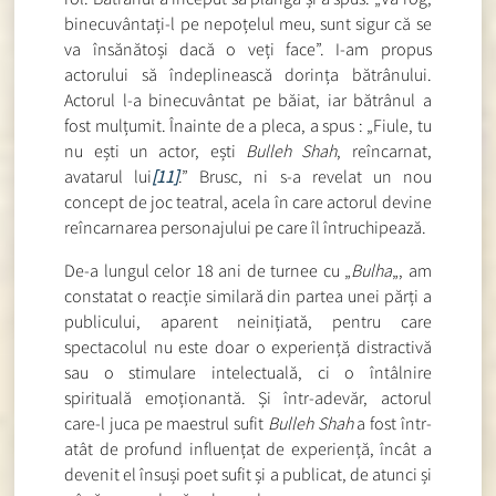
binecuvântați-l pe nepoțelul meu, sunt sigur că se
va însănătoși dacă o veți face”. I-am propus
actorului să îndeplinească dorința bătrânului.
Actorul l-a binecuvântat pe băiat, iar bătrânul a
fost mulțumit. Înainte de a pleca, a spus : „Fiule, tu
nu ești un actor, ești
Bulleh Shah
, reîncarnat,
avatarul lui
[11]
.” Brusc, ni s-a revelat un nou
concept de joc teatral, acela în care actorul devine
reîncarnarea personajului pe care îl întruchipează.
De-a lungul celor 18 ani de turnee cu „
Bulha
„, am
constatat o reacție similară din partea unei părți a
publicului, aparent neinițiată, pentru care
spectacolul nu este doar o experiență distractivă
sau o stimulare intelectuală, ci o întâlnire
spirituală emoționantă. Și într-adevăr, actorul
care-l juca pe maestrul sufit
Bulleh Shah
a fost într-
atât de profund influențat de experiență, încât a
devenit el însuși poet sufit și a publicat, de atunci și