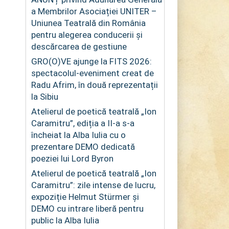
a Membrilor Asociației UNITER –
Uniunea Teatrală din România
pentru alegerea conducerii și
descărcarea de gestiune
GRO(O)VE ajunge la FITS 2026:
spectacolul-eveniment creat de
Radu Afrim, în două reprezentații
la Sibiu
Atelierul de poetică teatrală „Ion
Caramitru”, ediția a II-a s-a
încheiat la Alba Iulia cu o
prezentare DEMO dedicată
poeziei lui Lord Byron
Atelierul de poetică teatrală „Ion
Caramitru”: zile intense de lucru,
expoziție Helmut Stürmer și
DEMO cu intrare liberă pentru
public la Alba Iulia