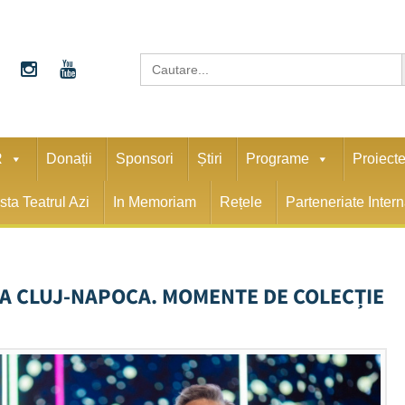
S
Search
for:
R
Donații
Sponsori
Știri
Programe
Proiect
sta Teatrul Azi
In Memoriam
Rețele
Parteneriate Inter
LA CLUJ-NAPOCA. MOMENTE DE COLECȚIE