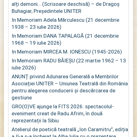
alți demoni… (Scrisoare deschisă) – de Dragoș
Buhagiar, Președintele UNITER
In Memoriam Adela Mărculescu (21 decembrie
1938 – 23 iulie 2026)
In Memoriam DANA TAPALAGĂ (21 decembrie
1968 – 19 iulie 2026)
In Memoriam MIRCEA M. IONESCU (1945-2026)
In Memoriam RADU BĂIEȘU (22 martie 1962 – 13
iulie 2026)
ANUNȚ privind Adunarea Generală a Membrilor
Asociației UNITER – Uniunea Teatrală din România
pentru alegerea conducerii și descărcarea de
gestiune
GRO(O)VE ajunge la FITS 2026: spectacolul-
eveniment creat de Radu Afrim, în două
reprezentații la Sibiu
Atelierul de poetică teatrală „Ion Caramitru”, ediția
a II-a s-a încheiat la Alba Iulia cu o prezentare