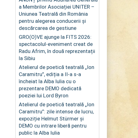
a Membrilor Asociației UNITER –
Uniunea Teatrală din România
pentru alegerea conducerii și
descărcarea de gestiune
GRO(O)VE ajunge la FITS 2026:
spectacolul-eveniment creat de
Radu Afrim, în două reprezentații
la Sibiu
Atelierul de poetică teatrală „Ion
Caramitru”, ediția a II-a s-a
încheiat la Alba Iulia cu o
prezentare DEMO dedicată
poeziei lui Lord Byron
Atelierul de poetică teatrală „Ion
Caramitru”: zile intense de lucru,
expoziție Helmut Stürmer și
DEMO cu intrare liberă pentru
public la Alba Iulia