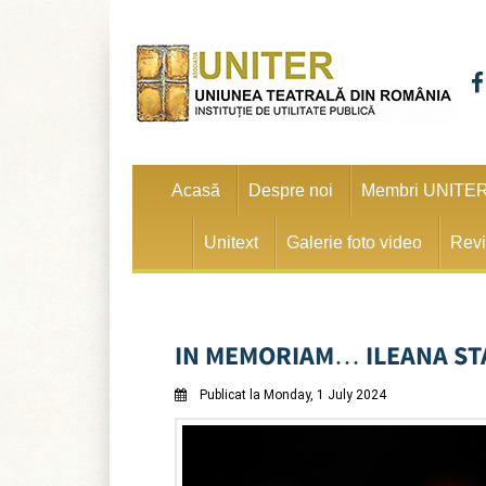
Acasă
Despre noi
Membri UNITE
Unitext
Galerie foto video
Revi
IN MEMORIAM… ILEANA ST
Publicat la Monday, 1 July 2024