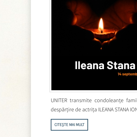
UNITER transmite condoleanțe famil
despărțire de actrița ILEANA STANA IO
CITEȘTE MAI MULT