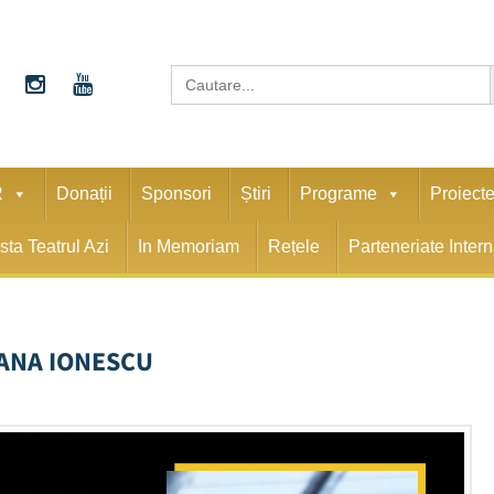
S
Search
for:
R
Donații
Sponsori
Știri
Programe
Proiect
sta Teatrul Azi
In Memoriam
Rețele
Parteneriate Inter
ANA IONESCU