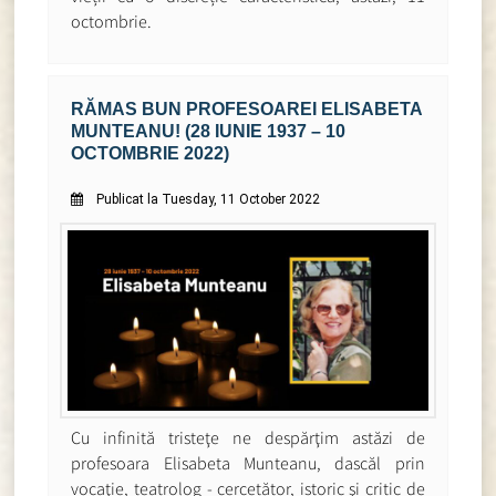
octombrie.
RĂMAS BUN PROFESOAREI ELISABETA
MUNTEANU! (28 IUNIE 1937 – 10
OCTOMBRIE 2022)
Publicat la Tuesday, 11 October 2022
Cu infinită tristeţe ne despărţim astăzi de
profesoara Elisabeta Munteanu, dascăl prin
vocaţie, teatrolog - cercetător, istoric şi critic de