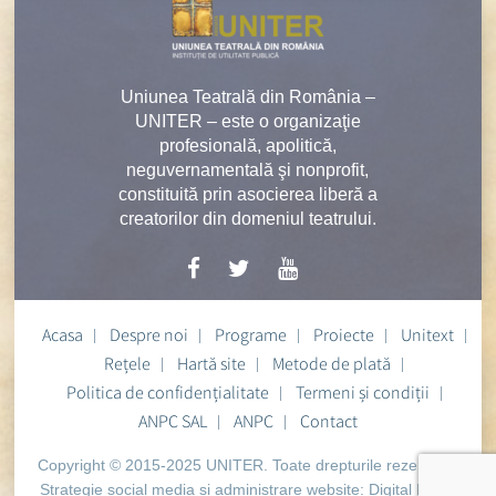
Uniunea Teatrală din România –
UNITER – este o organizaţie
profesională, apolitică,
neguvernamentală şi nonprofit,
constituită prin asocierea liberă a
creatorilor din domeniul teatrului.
Acasa
Despre noi
Programe
Proiecte
Unitext
Rețele
Hartă site
Metode de plată
Politica de confidențialitate
Termeni și condiții
ANPC SAL
ANPC
Contact
Copyright © 2015-2025 UNITER. Toate drepturile rezervate.
Strategie social media si administrare website:
Digital Heart