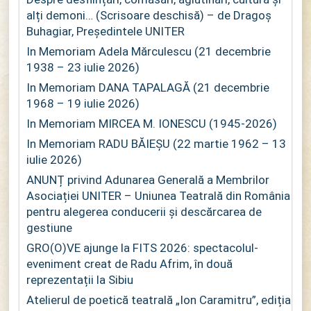
alți demoni… (Scrisoare deschisă) – de Dragoș
Buhagiar, Președintele UNITER
In Memoriam Adela Mărculescu (21 decembrie
1938 – 23 iulie 2026)
In Memoriam DANA TAPALAGĂ (21 decembrie
1968 – 19 iulie 2026)
In Memoriam MIRCEA M. IONESCU (1945-2026)
In Memoriam RADU BĂIEȘU (22 martie 1962 – 13
iulie 2026)
ANUNȚ privind Adunarea Generală a Membrilor
Asociației UNITER – Uniunea Teatrală din România
pentru alegerea conducerii și descărcarea de
gestiune
GRO(O)VE ajunge la FITS 2026: spectacolul-
eveniment creat de Radu Afrim, în două
reprezentații la Sibiu
Atelierul de poetică teatrală „Ion Caramitru”, ediția