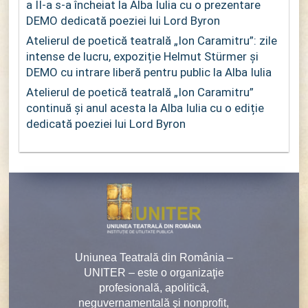
a II-a s-a încheiat la Alba Iulia cu o prezentare
DEMO dedicată poeziei lui Lord Byron
Atelierul de poetică teatrală „Ion Caramitru”: zile
intense de lucru, expoziție Helmut Stürmer și
DEMO cu intrare liberă pentru public la Alba Iulia
Atelierul de poetică teatrală „Ion Caramitru”
continuă și anul acesta la Alba Iulia cu o ediție
dedicată poeziei lui Lord Byron
Uniunea Teatrală din România –
UNITER – este o organizaţie
profesională, apolitică,
neguvernamentală şi nonprofit,