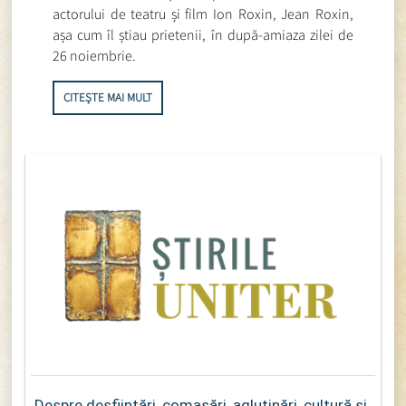
actorului de teatru și film Ion Roxin, Jean Roxin,
așa cum îl știau prietenii, în după-amiaza zilei de
26 noiembrie.
CITEȘTE MAI MULT
Despre desființări, comasări, aglutinări, cultură și