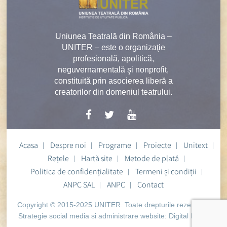
Uniunea Teatrală din România –
UNITER – este o organizaţie
profesională, apolitică,
neguvernamentală şi nonprofit,
constituită prin asocierea liberă a
creatorilor din domeniul teatrului.
Acasa
Despre noi
Programe
Proiecte
Unitext
Rețele
Hartă site
Metode de plată
Politica de confidențialitate
Termeni și condiții
ANPC SAL
ANPC
Contact
Copyright © 2015-2025 UNITER. Toate drepturile rezervate.
Strategie social media si administrare website:
Digital Heart