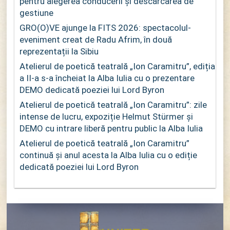
pentru alegerea conducerii și descărcarea de
gestiune
GRO(O)VE ajunge la FITS 2026: spectacolul-
eveniment creat de Radu Afrim, în două
reprezentații la Sibiu
Atelierul de poetică teatrală „Ion Caramitru”, ediția
a II-a s-a încheiat la Alba Iulia cu o prezentare
DEMO dedicată poeziei lui Lord Byron
Atelierul de poetică teatrală „Ion Caramitru”: zile
intense de lucru, expoziție Helmut Stürmer și
DEMO cu intrare liberă pentru public la Alba Iulia
Atelierul de poetică teatrală „Ion Caramitru”
continuă și anul acesta la Alba Iulia cu o ediție
dedicată poeziei lui Lord Byron