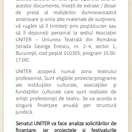
acestor documente, însoţit de extrase / dosar
de presă al realizărilor dumneavoastră
anterioare şi orice alte materiale de susţinere,
vă rugăm să îl trimiteți prin poştă/curier sau
să îl depuneţi personal la sediul Asociației
UNITER – Uniunea Teatrală din România
(strada George Enescu, nr. 2–4, sector 1,
Bucureşti, cod poştal 010305, program 10.00-
17.00).
UNITER acoperă numai zona teatrului
profesionist. Sunt eligibile proiecte/programe
ale instituţiilor culturale, asociaţiilor şi
fundaţiilor culturale care sunt realizate de
artişti profesionişti de teatru. Se va acorda o
singură finanțare anuală per structură
juridică.
Senatul UNITER va face analiza solicitărilor de
finanţare, iar proiectele şi festivalurile