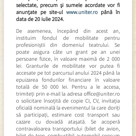
selectate, precum şi sumele acordate vor fi
anunţate pe site-ul
www.uniter.ro
până în
data de 20 iulie 2024.
De asemenea, începând din acest an,
instituim fondul de mobilitate pentru
profesioniștii din domeniul teatrului. Se
poate asigura câte un grant pe an unei
persoane fizice, în valoare maximă de 2 000
lei. Granturile de mobilitate vor putea fi
accesate pe tot parcursul anului 2024 până la
epuizarea fondurilor financiare în valoare
totală de 50 000 lei. Pentru a le accesa,
trimiteți prin e-mail la adresa office@uniter.ro
o solicitare însoțită de copie CI, CV, invitația
oficială nominală la evenimentul la care doriți
să participați, estimare cost transport sau
cazare cu dovadă atașată. Se acoperă
contravaloarea transportului (bilet de avion,
bilet de tren, combustibil automobil consum