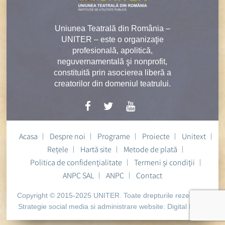
Uniunea Teatrală din România –
UNITER – este o organizaţie
profesională, apolitică,
neguvernamentală şi nonprofit,
constituită prin asocierea liberă a
creatorilor din domeniul teatrului.
Acasa
Despre noi
Programe
Proiecte
Unitext
Rețele
Hartă site
Metode de plată
Politica de confidențialitate
Termeni și condiții
ANPC SAL
ANPC
Contact
Copyright © 2015-2025 UNITER. Toate drepturile rezervate.
Strategie social media si administrare website:
Digital Heart