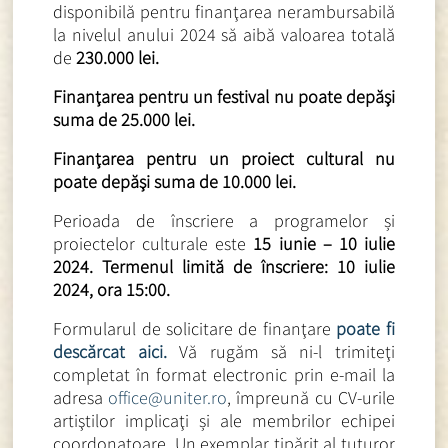
disponibilă pentru finanţarea nerambursabilă
la nivelul anului 2024 să aibă valoarea totală
de
230.000 lei.
Finanţarea pentru un festival nu poate depăşi
suma de 25.000 lei.
Finanţarea pentru un proiect cultural nu
poate depăşi suma de 10.000 lei.
Perioada de înscriere a programelor și
proiectelor culturale este
15 iunie – 10 iulie
2024. Termenul limită de înscriere: 10 iulie
2024, ora 15:00.
Formularul de solicitare de finanţare
poate fi
descărcat aici.
Vă rugăm să ni-l trimiteţi
completat în format electronic prin e-mail la
adresa
office@uniter.ro
, împreună cu CV-urile
artiştilor implicaţi și ale membrilor echipei
coordonatoare. Un exemplar tipărit al tuturor