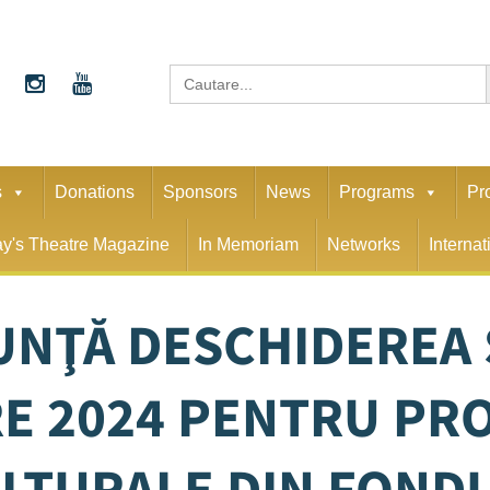
S
Search
for:
s
Donations
Sponsors
News
Programs
Pr
y's Theatre Magazine
In Memoriam
Networks
Interna
UNŢĂ DESCHIDEREA S
E 2024 PENTRU PR
LTURALE DIN FOND