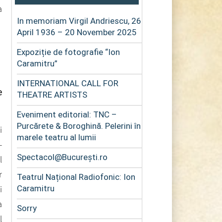
a
In memoriam Virgil Andriescu, 26
April 1936 – 20 November 2025
Expoziție de fotografie “Ion
Caramitru”
INTERNATIONAL CALL FOR
e
THEATRE ARTISTS
Eveniment editorial: TNC –
Purcărete & Boroghină. Pelerini în
i
marele teatru al lumii
-
Spectacol@București.ro
l
r
Teatrul Național Radiofonic: Ion
i
Caramitru
a
Sorry
l