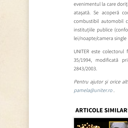
evenimentul la care doriț
atașată. Se acoperă con
combustibil automobil c
instituțiile publice (c
lei/noapte/camera single
UNITER este colectorul 
35/1994, modificată p
2843/2003.
Pentru ajutor și orice a
pamela@uniter.ro
.
ARTICOLE SIMILAR