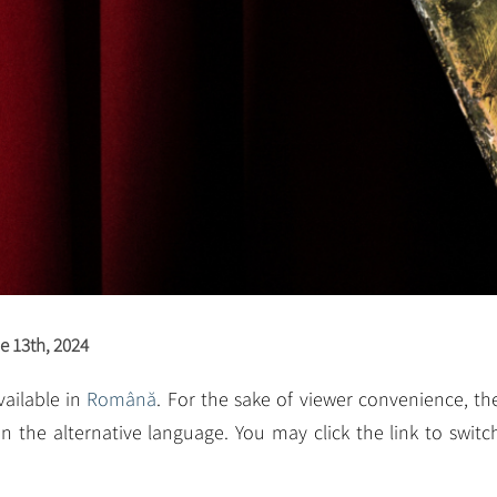
e 13th, 2024
available in
Română
. For the sake of viewer convenience, th
n the alternative language. You may click the link to switc