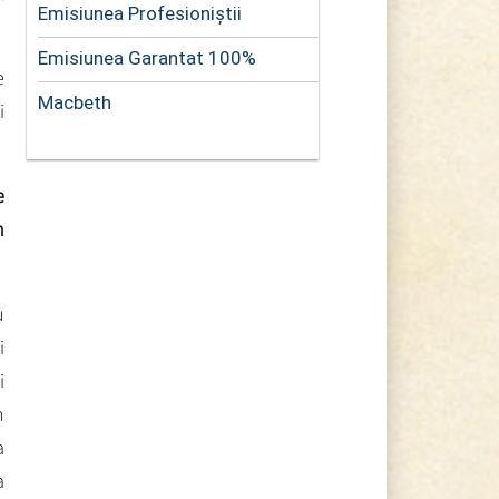
Emisiunea Profesioniștii
Emisiunea Garantat 100%
e
Macbeth
i
e
n
u
i
i
n
a
a