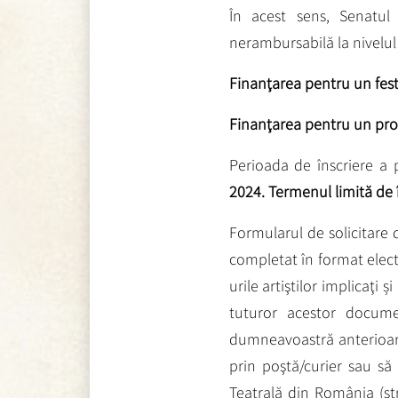
În acest sens, Senatul
nerambursabilă la nivelul
Finanţarea pentru un fest
Finanţarea pentru un proi
Perioada de înscriere a 
2024. Termenul limită de î
Formularul de solicitare 
completat în format elect
urile artiştilor implicaţi
tuturor acestor documen
dumneavoastră anterioare 
prin poştă/curier sau să
Teatrală din România (st