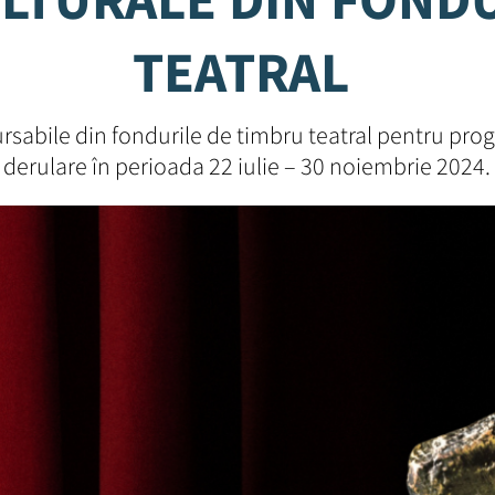
TEATRAL
abile din fondurile de timbru teatral pentru prog
derulare în perioada 22 iulie – 30 noiembrie 2024.