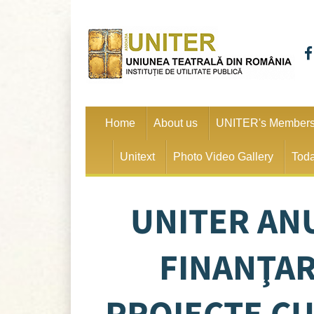
Home
About us
UNITER's Member
Unitext
Photo Video Gallery
Toda
UNITER AN
FINANŢAR
PROIECTE CU