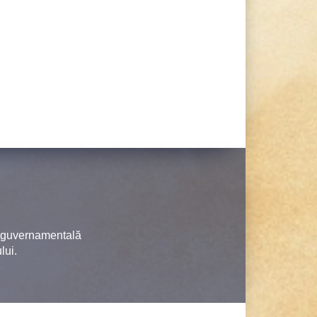
neguvernamentală
lui.