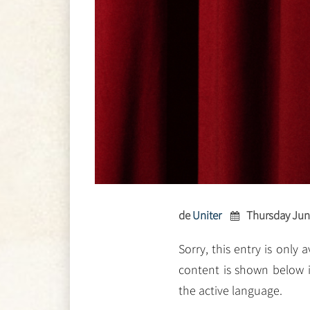
de
Uniter
Thursday Jun
Sorry, this entry is only 
content is shown below i
the active language.