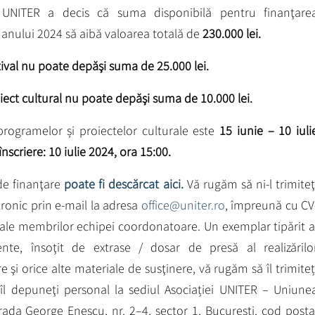
 UNITER a decis că suma disponibilă pentru finanţare
 anului 2024 să aibă valoarea totală de
230.000 lei.
ival nu poate depăşi suma de 25.000 lei.
ect cultural nu poate depăşi suma de 10.000 lei.
programelor și proiectelor culturale este
15 iunie – 10 iuli
nscriere: 10 iulie 2024, ora 15:00.
de finanţare
poate fi descărcat aici.
Vă rugăm să ni-l trimiteţ
ronic prin e-mail la adresa
office@uniter.ro
, împreună cu CV
 și ale membrilor echipei coordonatoare. Un exemplar tipărit a
te, însoţit de extrase / dosar de presă al realizărilo
şi orice alte materiale de susţinere, vă rugăm să îl trimiteț
 îl depuneţi personal la sediul Asociației UNITER – Uniune
rada George Enescu, nr. 2–4, sector 1, Bucureşti, cod poşta