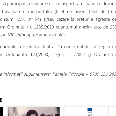
i să participați, estimare cost transport sau cazare cu dovad
travaloarea transportului (bilet de avion, bilet de tren
onsum 7,5% *nr km și/sau cazare la preturile agreate d
onform Ordinului nr. 1235/2023 cuantumul maxim este de 26
 sau 530 lei/noapte/camera dublă).
fondurilor de timbru teatral, în conformitate cu Legea nr
rin Ordonanţa 123/2000, Legea 121/2002 şi Ordinul nr
lte informații suplimentare: Pamela Pricopie – 0735 156 983
E