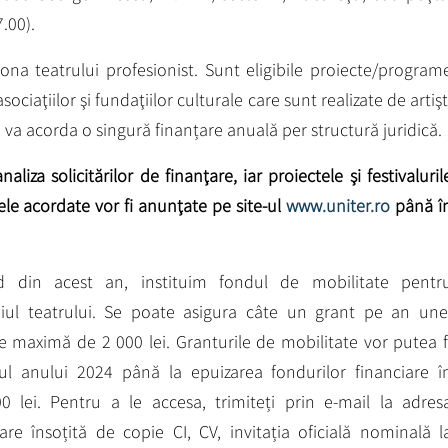
.00).
a teatrului profesionist. Sunt eligibile proiecte/program
 asociaţiilor şi fundaţiilor culturale care sunt realizate de artişt
e va acorda o singură finanțare anuală per structură juridică.
liza solicitărilor de finanţare, iar proiectele şi festivaluril
le acordate vor fi anunţate pe site-ul
www.uniter.ro
până î
 din acest an, instituim fondul de mobilitate pentr
niul teatrului. Se poate asigura câte un grant pe an une
re maximă de 2 000 lei. Granturile de mobilitate vor putea f
ul anului 2024 până la epuizarea fondurilor financiare î
0 lei. Pentru a le accesa, trimiteți prin e-mail la adres
tare însoțită de copie CI, CV, invitația oficială nominală l