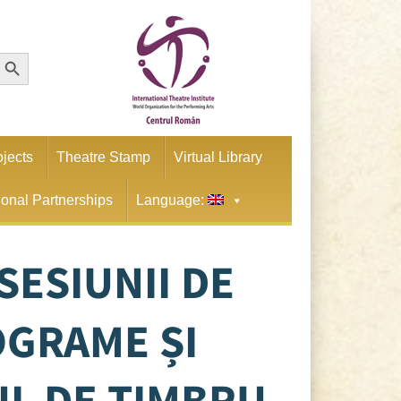
earch Button
ojects
Theatre Stamp
Virtual Library
tional Partnerships
Language:
ESIUNII DE
OGRAME ȘI
UL DE TIMBRU