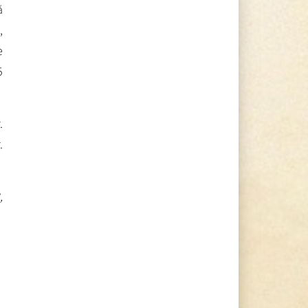
ă
,
e
5
.
.
,