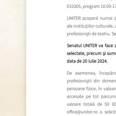
010305, program 10.00-17
UNITER acoperă numai zon
ale instituţiilor culturale,
profesionişti de teatru. S
Senatul UNITER va face ana
selectate, precum şi sume
data de 20 iulie 2024.
De asemenea, începând
profesioniștii din dome
persoane fizice, în valoa
accesate pe tot parcurs
valoare totală de 50 00
office@uniter.ro o solici