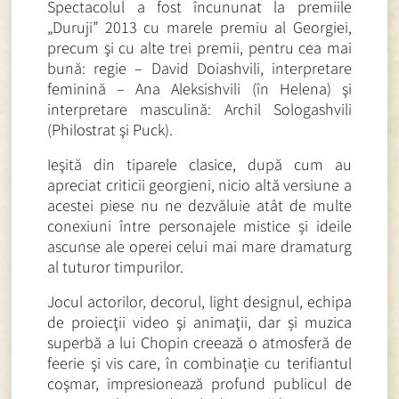
Spectacolul a fost încununat la premiile
„Duruji” 2013 cu marele premiu al Georgiei,
precum şi cu alte trei premii, pentru cea mai
bună: regie – David Doiashvili, interpretare
feminină – Ana Aleksishvili (în Helena) şi
interpretare masculină: Archil Sologashvili
(Philostrat şi Puck).
Ieşită din tiparele clasice, după cum au
apreciat criticii georgieni, nicio altă versiune a
acestei piese nu ne dezvăluie atât de multe
conexiuni între personajele mistice și ideile
ascunse ale operei celui mai mare dramaturg
al tuturor timpurilor.
Jocul actorilor, decorul, light designul, echipa
de proiecţii video şi animaţii, dar și muzica
superbă a lui Chopin creează o atmosferă de
feerie şi vis care, în combinaţie cu terifiantul
coşmar, impresionează profund publicul de