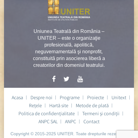
Uniunea Teatrală din România –
UNITER – este o organizaţie
profesională, apolitică,
neguvernamentală şi nonprofit,
constituită prin asocierea liberă a
creatorilor din domeniul teatrului.
Acasa
Despre noi
Programe
Proiecte
Unitext
Rețele
Hartă site
Metode de plată
Politica de confidențialitate
Termeni și condiții
ANPC SAL
ANPC
Contact
Copyright © 2015-2025 UNITER. Toate drepturile rezervate.