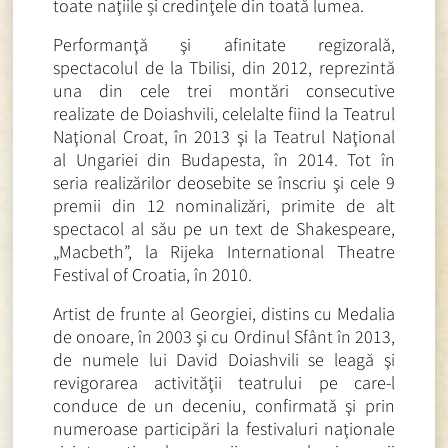
toate naţiile și credinţele din toată lumea.
Performanţă şi afinitate regizorală,
spectacolul de la Tbilisi, din 2012, reprezintă
una din cele trei montări consecutive
realizate de Doiashvili, celelalte fiind la Teatrul
Naţional Croat, în 2013 şi la Teatrul Naţional
al Ungariei din Budapesta, în 2014. Tot în
seria realizărilor deosebite se înscriu şi cele 9
premii din 12 nominalizări, primite de alt
spectacol al său pe un text de Shakespeare,
„Macbeth”, la Rijeka International Theatre
Festival of Croatia, în 2010.
Artist de frunte al Georgiei, distins cu Medalia
de onoare, în 2003 şi cu Ordinul Sfânt în 2013,
de numele lui David Doiashvili se leagă şi
revigorarea activităţii teatrului pe care-l
conduce de un deceniu, confirmată şi prin
numeroase participări la festivaluri naţionale