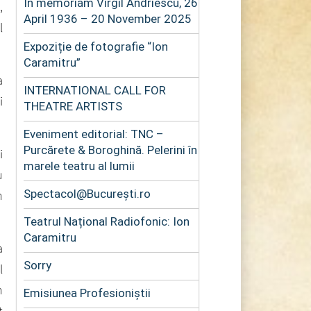
In memoriam Virgil Andriescu, 26
,
April 1936 – 20 November 2025
l
Expoziție de fotografie “Ion
Caramitru”
a
INTERNATIONAL CALL FOR
i
THEATRE ARTISTS
Eveniment editorial: TNC –
Purcărete & Boroghină. Pelerini în
i
marele teatru al lumii
u
Spectacol@București.ro
n
Teatrul Național Radiofonic: Ion
Caramitru
a
Sorry
l
n
Emisiunea Profesioniștii
t