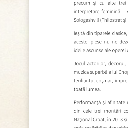
precum şi cu alte trei
interpretare feminină – A
Sologashvili (Philostrat şi
Ieşită din tiparele clasic
acestei piese nu ne dezv
ideile ascunse ale operei
Jocul actorilor, decorul,
muzica superbă a lui Chop
terifiantul coşmar, impre
toată lumea.
Performanţă şi afinitate r
din cele trei montări con
Naţional Croat, în 2013 şi
seria realizărilor deosebit