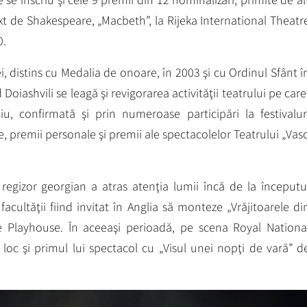
xt de Shakespeare, „Macbeth”, la Rijeka International Theatr
0.
ei, distins cu Medalia de onoare, în 2003 şi cu Ordinul Sfânt î
Doiashvili se leagă şi revigorarea activităţii teatrului pe care
, confirmată şi prin numeroase participări la festivalur
e, premii personale şi premii ale spectacolelor Teatrului „Vas
 regizor georgian a atras atenţia lumii încă de la începutu
facultăţii fiind invitat în Anglia să monteze „Vrăjitoarele di
re Playhouse. În aceeaşi perioadă, pe scena Royal Nationa
loc şi primul lui spectacol cu „Visul unei nopţi de vară” d