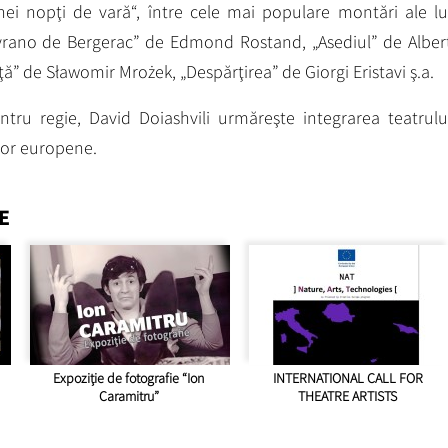
unei nopţi de vară“, între cele mai populare montări ale lu
Cyrano de Bergerac” de Edmond Rostand, „Asediul” de Alber
ă” de Sławomir Mrożek, „Despărţirea” de Giorgi Eristavi ş.a.
tru regie, David Doiashvili urmăreşte integrarea teatrulu
lor europene.
E
Expoziție de fotografie “Ion
INTERNATIONAL CALL FOR
Caramitru”
THEATRE ARTISTS