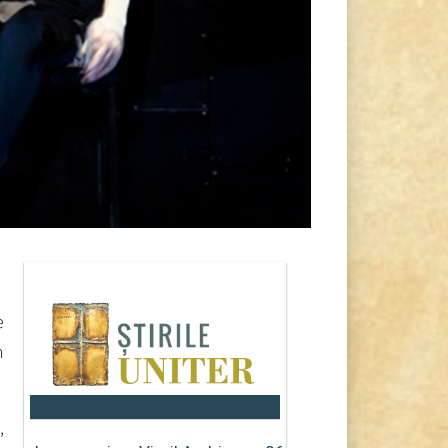
e
h
,