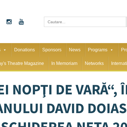
S
Search
for:
s
Donations
Sponsors
News
Programs
Pr
y's Theatre Magazine
In Memoriam
Networks
Interna
I NOPŢI DE VARĂ“, 
NULUI DAVID DOIASH
SCHIDEREA NETA 2