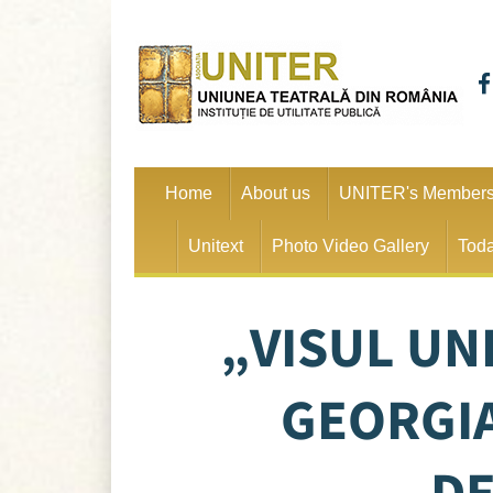
Home
About us
UNITER's Member
Unitext
Photo Video Gallery
Toda
„VISUL UNE
GEORGIA
DE