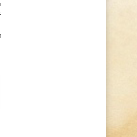
i
t
i