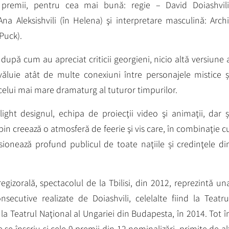
 premii, pentru cea mai bună: regie – David Doiashvili
na Aleksishvili (în Helena) şi interpretare masculină: Archi
 Puck).
e, după cum au apreciat criticii georgieni, nicio altă versiune 
ăluie atât de multe conexiuni între personajele mistice ș
 celui mai mare dramaturg al tuturor timpurilor.
 light designul, echipa de proiecţii video şi animaţii, dar ș
in creează o atmosferă de feerie şi vis care, în combinaţie c
sionează profund publicul de toate naţiile și credinţele di
egizorală, spectacolul de la Tbilisi, din 2012, reprezintă un
secutive realizate de Doiashvili, celelalte fiind la Teatru
 la Teatrul Naţional al Ungariei din Budapesta, în 2014. Tot î
e se înscriu şi cele 9 premii din 12 nominalizări, primite de al