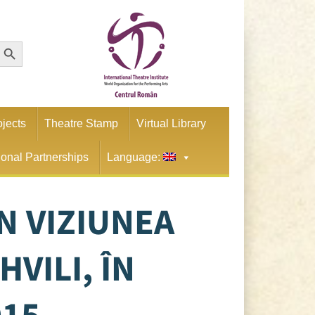
earch Button
ojects
Theatre Stamp
Virtual Library
tional Partnerships
Language:
ÎN VIZIUNEA
VILI, ÎN
015