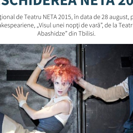
ţional de Teatru NETA 2015, în data de 28 august, p
espeariene, „Visul unei nopţi de vară”, de la Teat
Abashidze” din Tbilisi.