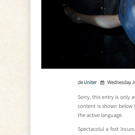
de
Uniter
Wednesday Ju
Sorry, this entry is only 
content is shown below i
the active language.
Spectacolul a fost încun