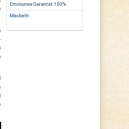
Emisiunea Garantat 100%
e
Macbeth
n
-
i
o
l
n
l
e