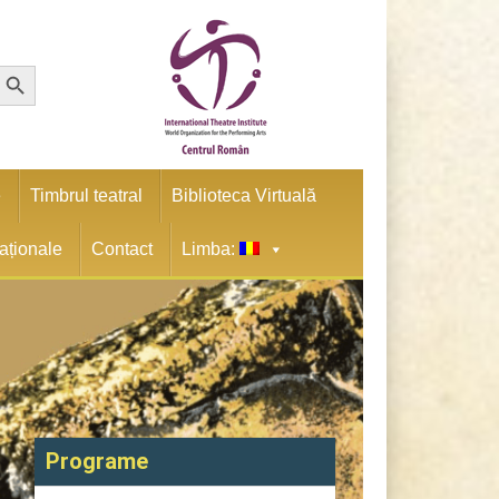
earch Button
e
Timbrul teatral
Biblioteca Virtuală
naționale
Contact
Limba:
Programe