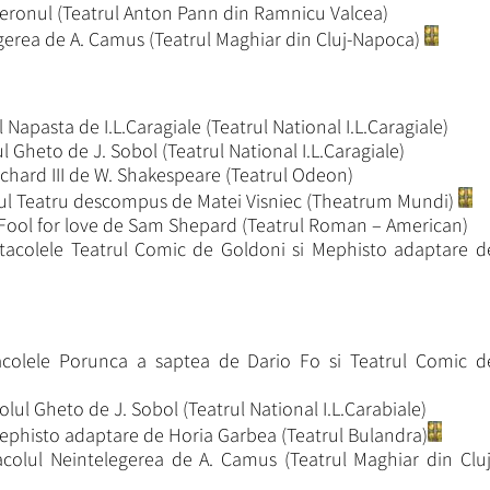
ronul (Teatrul Anton Pann din Ramnicu Valcea)
gerea de A. Camus (Teatrul Maghiar din Cluj-Napoca)
 Napasta de I.L.Caragiale (Teatrul National I.L.Caragiale)
l Gheto de J. Sobol (Teatrul National I.L.Caragiale)
ichard III de W. Shakespeare (Teatrul Odeon)
lul Teatru descompus de Matei Visniec (Theatrum Mundi)
 Fool for love de Sam Shepard (Teatrul Roman – American)
ctacolele Teatrul Comic de Goldoni si Mephisto adaptare d
acolele Porunca a saptea de Dario Fo si Teatrul Comic d
lul Gheto de J. Sobol (Teatrul National I.L.Carabiale)
Mephisto adaptare de Horia Garbea (Teatrul Bulandra)
colul Neintelegerea de A. Camus (Teatrul Maghiar din Cluj