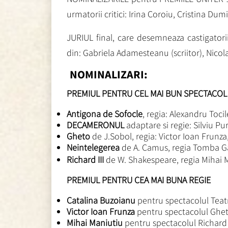
urmatorii critici: Irina Coroiu, Cristina D
JURIUL final, care desemneaza castigatori
din: Gabriela Adamesteanu (scriitor), Nicolae
NOMINALIZARI:
PREMIUL PENTRU CEL MAI BUN SPECTACOL
Antigona de Sofocle
, regia: Alexandru Toci
DECAMERONUL
adaptare si regie: Silviu P
Gheto
de J.Sobol, regia: Victor Ioan Frunza,
Neintelegerea
de A. Camus, regia Tomba Ga
Richard III
de W. Shakespeare, regia Mihai 
PREMIUL PENTRU CEA MAI BUNA REGIE
Catalina Buzoianu
pentru spectacolul Tea
Victor Ioan Frunza
pentru spectacolul Gheto
Mihai Maniutiu
pentru spectacolul Richard 