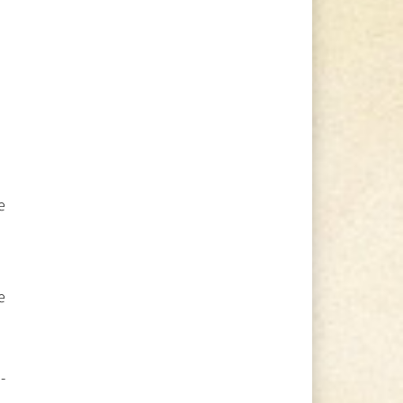
e
e
-