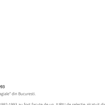
993
agiale“ din Bucuresti.
92-1993 au fost facute de un JURIU de selectie alcatuit di