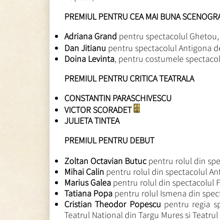
PREMIUL PENTRU CEA MAI BUNA SCENOGRA
Adriana Grand
pentru spectacolul Ghetou, d
Dan Jitianu
pentru spectacolul Antigona d
Doina Levinta
, pentru costumele spectacol
PREMIUL PENTRU CRITICA TEATRALA
CONSTANTIN PARASCHIVESCU
VICTOR SCORADET
JULIETA TINTEA
PREMIUL PENTRU DEBUT
Zoltan Octavian Butuc
pentru rolul din spe
Mihai Calin
pentru rolul din spectacolul An
Marius Galea
pentru rolul din spectacolul
Tatiana Popa
pentru rolul Ismena din spec
Cristian Theodor Popescu
pentru regia sp
Teatrul National din Targu Mures si Teatru