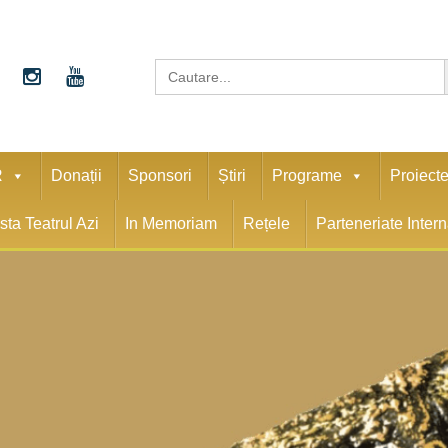
S
Search
for:
R
Donații
Sponsori
Știri
Programe
Proiect
sta Teatrul Azi
In Memoriam
Rețele
Parteneriate Inter