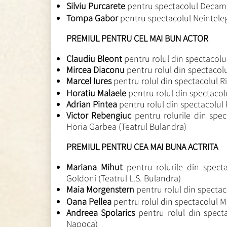
Silviu Purcarete
pentru spectacolul Decame
Tompa Gabor
pentru spectacolul Neintele
PREMIUL PENTRU CEL MAI BUN ACTOR
Claudiu Bleont
pentru rolul din spectacolul
Mircea Diaconu
pentru rolul din spectacolu
Marcel Iures
pentru rolul din spectacolul R
Horatiu Malaele
pentru rolul din spectaco
Adrian Pintea
pentru rolul din spectacolul
Victor Rebengiuc
pentru rolurile din spe
Horia Garbea (Teatrul Bulandra)
PREMIUL PENTRU CEA MAI BUNA ACTRITA
Mariana Mihut
pentru rolurile din spect
Goldoni (Teatrul L.S. Bulandra)
Maia Morgenstern
pentru rolul din spectaco
Oana Pellea
pentru rolul din spectacolul 
Andreea Spolarics
pentru rolul din specta
Napoca)