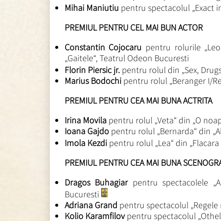
Mihai Maniutiu
pentru spectacolul „Exact i
PREMIUL PENTRU CEL MAI BUN ACTOR
Constantin Cojocaru
pentru rolurile „Leo
„Gaitele“, Teatrul Odeon Bucuresti
Florin Piersic jr.
pentru rolul din „Sex, Drug
Marius Bodochi
pentru rolul „Beranger I/R
PREMIUL PENTRU CEA MAI BUNA ACTRITA
Irina Movila
pentru rolul „Veta“ din „O noap
Ioana Gajdo
pentru rolul „Bernarda“ din „
Imola Kezdi
pentru rolul „Lea“ din „Flacara
PREMIUL PENTRU CEA MAI BUNA SCENOGRA
Dragos Buhagiar
pentru spectacolele „Al
Bucuresti
Adriana Grand
pentru spectacolul „Regele
Kolio Karamfilov
pentru spectacolul „Othell