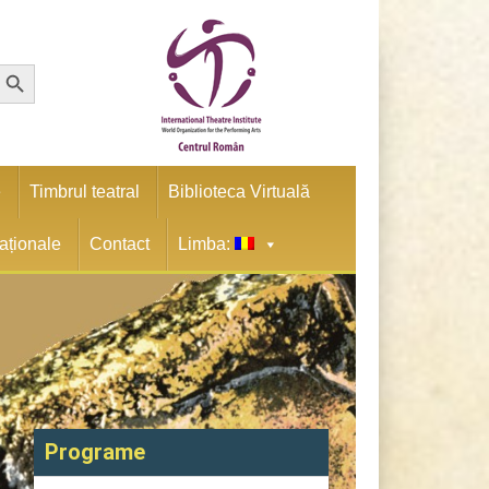
earch Button
e
Timbrul teatral
Biblioteca Virtuală
naționale
Contact
Limba:
Programe