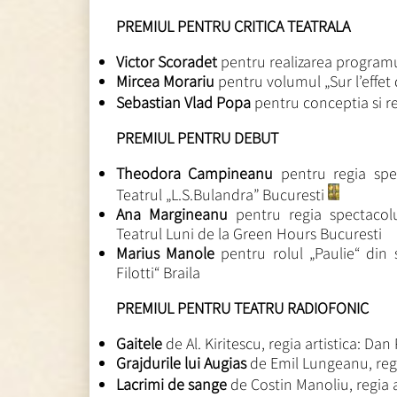
PREMIUL PENTRU CRITICA TEATRALA
Victor Scoradet
pentru realizarea programulu
Mircea Morariu
pentru volumul „Sur l’effet 
Sebastian Vlad Popa
pentru conceptia si re
PREMIUL PENTRU DEBUT
Theodora Campineanu
pentru regia spec
Teatrul „L.S.Bulandra” Bucuresti
Ana Margineanu
pentru regia spectacolu
Teatrul Luni de la Green Hours Bucuresti
Marius Manole
pentru rolul „Paulie“ din s
Filotti“ Braila
PREMIUL PENTRU TEATRU RADIOFONIC
Gaitele
de Al. Kiritescu, regia artistica: Dan
Grajdurile lui Augias
de Emil Lungeanu, regi
Lacrimi de sange
de Costin Manoliu, regia a