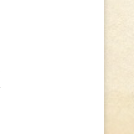
,
,
a