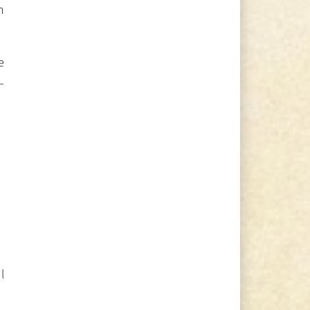
n
e
–
l