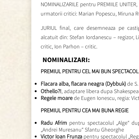
NOMINALIZARILE pentru PREMIILE UNITER, an
urmatorii critici: Marian Popescu, Miruna 
JURIUL final, care desemneaza pe castig
alcatuit din: Stefan Iordanescu – regizor,
critic, Ion Parhon – critic.
NOMINALIZARI:
PREMIUL PENTRU CEL MAI BUN SPECTACOL
Flacara alba, flacara neagra (Dybbuk)
de S.
Othello?!
, adaptare libera dupa Shakespear
Regele moare
de Eugen Ionescu, regia: Vi
PREMIUL PENTRU CEA MAI BUNA REGIE
Radu Afrim
pentru spectacolul „Alge“ dup
„Andrei Muresanu“ Sfantu Gheorghe
Victor Ioan Frunza
pentru spectacolul „Re