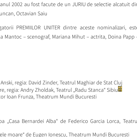
ul 2002 au fost facute de un JURIU de selectie alcatuit di
Runcan, Octavian Saiu
atorii PREMIILOR UNITER dintre aceste nominalizari, est
 Lia Mantoc – scenograf, Mariana Mihut – actrita, Doina Papp 
 Anski, regia: David Zinder, Teatrul Maghiar de Stat Cluj
e, regia: Andry Zholdak, Teatrul „Radu Stanca“ Sibiu
ctor Ioan Frunza, Theatrum Mundi Bucuresti
a „Casa Bernardei Alba“ de Federico Garcia Lorca, Teatru
gele moare“ de Eugen Ionescu, Theatrum Mundi Bucuresti