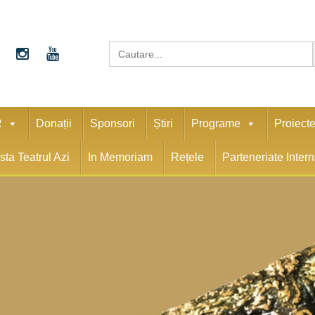
S
Search
for:
R
Donații
Sponsori
Știri
Programe
Proiect
sta Teatrul Azi
In Memoriam
Rețele
Parteneriate Inter