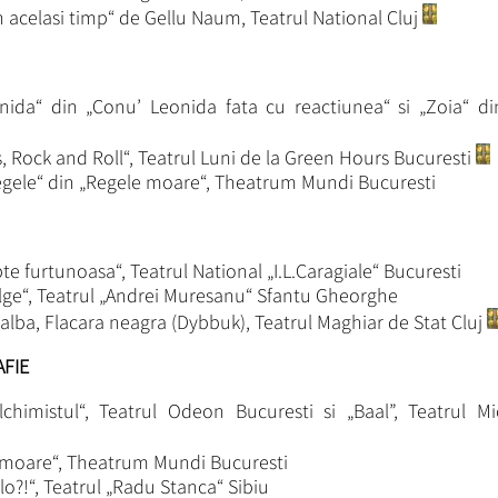
n acelasi timp“ de Gellu Naum, Teatrul National Cluj
nida“ din „Conu’ Leonida fata cu reactiunea“ si „Zoia“ di
s, Rock and Roll“, Teatrul Luni de la Green Hours Bucuresti
egele“ din „Regele moare“, Theatrum Mundi Bucuresti
te furtunoasa“, Teatrul National „I.L.Caragiale“ Bucuresti
Alge“, Teatrul „Andrei Muresanu“ Sfantu Gheorghe
 alba, Flacara neagra (Dybbuk), Teatrul Maghiar de Stat Cluj
FIE
chimistul“, Teatrul Odeon Bucuresti si „Baal”, Teatrul Mi
 moare“, Theatrum Mundi Bucuresti
o?!“, Teatrul „Radu Stanca“ Sibiu