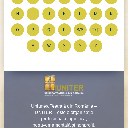
H
I
J
K
L
M
N
O
P
Q
R
S/Ș
T/Ț
U
V
W
X
Y
Z
Uniunea Teatrală din România –
UNITER – este o organizaţie
profesională, apolitică,
neguvernamentală şi nonprofit,