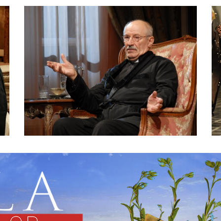
PREMIILE SENATULUI ŞI
NOMINALIZĂRILE PENTRU
5
PREMIILE GALEI UNITER 2014