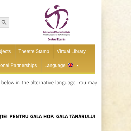
earch Button
ojects
Theatre Stamp
Virtual Library
tional Partnerships
Language:
n below in the alternative language. You may
ȚIEI PENTRU GALA HOP. GALA TÂNĂRULUI