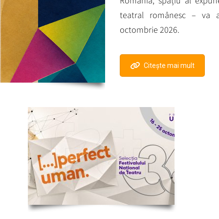
România, spațiu al expuner
teatral românesc – va a
octombrie 2026.
Citește mai mult