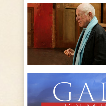
PREMIILE SENATULUI ŞI
NOMINALIZĂRILE PENTRU
PREMIILE GALEI UNITER 201