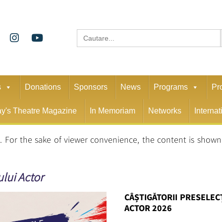
S
Search
for:
s
Donations
Sponsors
News
Programs
Pr
y's Theatre Magazine
In Memoriam
Networks
Interna
ă
. For the sake of viewer convenience, the content is show
lui Actor
CÂȘTIGĂTORII PRESELEC
ACTOR 2026