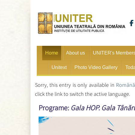
Home
About us
UNITER's Member
Unitext
Photo Video Gallery
Toda
Sorry, this entry is only available in
Român
click the link to switch the active language.
Programe:
Gala HOP. Gala Tânăru