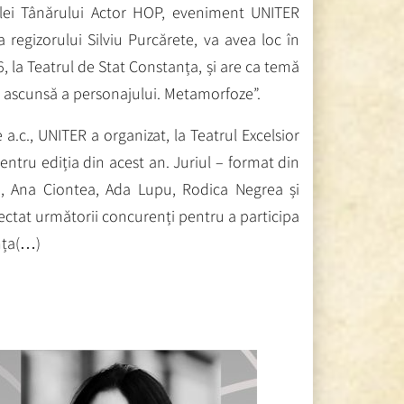
lei Tânărului Actor HOP, eveniment UNITER
 a regizorului Silviu Purcărete, va avea loc în
 la Teatrul de Stat Constanța, și are ca temă
ța ascunsă a personajului. Metamorfoze”.
ie a.c., UNITER a organizat, la Teatrul Excelsior
entru ediția din acest an. Juriul – format din
ri, Ana Ciontea, Ada Lupu, Rodica Negrea și
ectat următorii concurenți pentru a participa
nța(…)