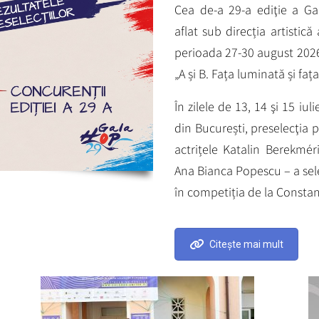
Cea de-a 29-a ediţie a Ga
aflat sub direcția artistică
perioada 27-30 august 2026,
„A și B. Fața luminată și fa
În zilele de 13, 14 şi 15 iul
din București, preselecţia p
actrițele Katalin Berekmé
Ana Bianca Popescu – a sel
în competiția de la Consta
Citește mai mult