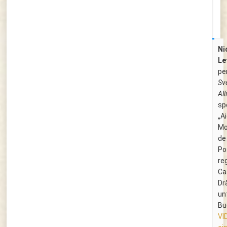
Ni
Le
pe
Sv
All
sp
„Ai
Mo
d
Po
re
Ca
Dr
un
Bu
VI