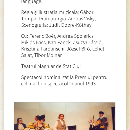
language.
Regia și ilustrația muzicală: Gábor
Tompa; Dramaturgia: András Visky;
Scenografia: Judit Dobre-Kóthay
Cu: Ferenc Boér, Andrea Spolarics,
Miklós Bács, Kati Panek, Zsuzsa László,
Krisztina Pardanschi, József Bíró, Lehel
Salat, Tibor Molnár
Teatrul Maghiar de Stat Cluj
Spectacol nominalizat la Premiul pentru
cel mai bun spectacol în anul 1993