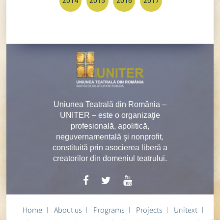
2014
2015
2016
2017
Uniunea Teatrală din România –
UNITER – este o organizaţie
profesională, apolitică,
neguvernamentală şi nonprofit,
constituită prin asocierea liberă a
creatorilor din domeniul teatrului.
Home
About us
Programs
Projects
Unitext