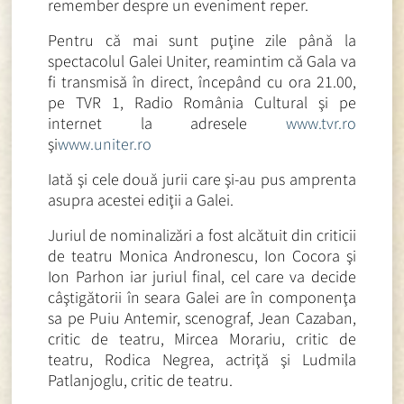
remember despre un eveniment reper.
Pentru că mai sunt puţine zile până la
spectacolul Galei Uniter, reamintim că Gala va
fi transmisă în direct, începând cu ora 21.00,
pe TVR 1, Radio România Cultural şi pe
internet la adresele
www.tvr.ro
şi
www.uniter.ro
Iată şi cele două jurii care şi-au pus amprenta
asupra acestei ediţii a Galei.
Juriul de nominalizări a fost alcătuit din criticii
de teatru Monica Andronescu, Ion Cocora şi
Ion Parhon iar juriul final, cel care va decide
câştigătorii în seara Galei are în componenţa
sa pe Puiu Antemir, scenograf, Jean Cazaban,
critic de teatru, Mircea Morariu, critic de
teatru, Rodica Negrea, actriţă şi Ludmila
Patlanjoglu, critic de teatru.