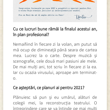
Cu ce lucruri bune rămâi la finalul acestui an,
în plan profesional?
Nemaifiind în fiecare zi la volan, am putut să
mă ocup de dimineață până seara de cartea
mea. Lucrez la o carte. Despre muzică și
scenografie, cele două mari pasiuni ale mele.
De mai mulți ani, tot scriu în fiecare zi la ea.
Iar cu ocazia virusului, aproape am terminat-
o.
Ce așteptări, ce planuri ai pentru 2021?
Plănuiesc să pun și eu umărul, alături de
colegii mei, la reconstrucția teatrului. O
întreprindere care se va întinde pe mai mulți