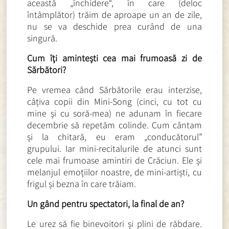
această „închidere“, în care (deloc
întâmplător) trăim de aproape un an de zile,
nu se va deschide prea curând de una
singură.
Cum îți amintești cea mai frumoasă zi de
Sărbători?
Pe vremea când Sărbătorile erau interzise,
câțiva copii din Mini-Song (cinci, cu tot cu
mine și cu soră-mea) ne adunam în fiecare
decembrie să repetăm colinde. Cum cântam
și la chitară, eu eram „conducătorul”
grupului. Iar mini-recitalurile de atunci sunt
cele mai frumoase amintiri de Crăciun. Ele și
melanjul emoțiilor noastre, de mini-artiști, cu
frigul și bezna în care trăiam.
Un gând pentru spectatori, la final de an?
Le urez să fie binevoitori și plini de răbdare.