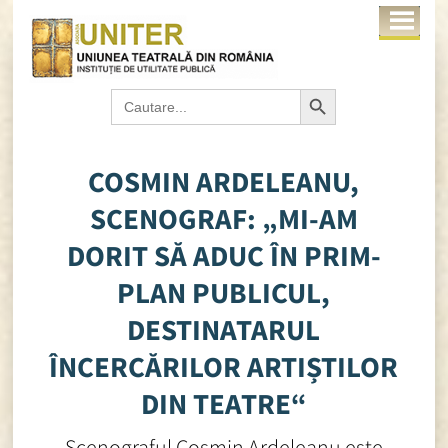
Search Button
Search
for:
COSMIN ARDELEANU,
SCENOGRAF: „MI-AM
DORIT SĂ ADUC ÎN PRIM-
PLAN PUBLICUL,
DESTINATARUL
ÎNCERCĂRILOR ARTIȘTILOR
DIN TEATRE“
Scenograful Cosmin Ardeleanu este