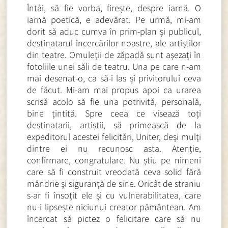
Întâi, să fie vorba, firește, despre iarnă. O
iarnă poetică, e adevărat. Pe urmă, mi-am
dorit să aduc cumva în prim-plan și publicul,
destinatarul încercărilor noastre, ale artiștilor
din teatre. Omuleții de zăpadă sunt așezați în
fotoliile unei săli de teatru. Una pe care n-am
mai desenat-o, ca să-i las și privitorului ceva
de făcut. Mi-am mai propus apoi ca urarea
scrisă acolo să fie una potrivită, personală,
bine țintită. Spre ceea ce visează toți
destinatarii, artiștii, să primească de la
expeditorul acestei felicitări, Uniter, deși mulți
dintre ei nu recunosc asta. Atenție,
confirmare, congratulare. Nu știu pe nimeni
care să fi construit vreodată ceva solid fără
mândrie și siguranță de sine. Oricât de straniu
s-ar fi însoțit ele și cu vulnerabilitatea, care
nu-i lipsește niciunui creator pământean. Am
încercat să pictez o felicitare care să nu