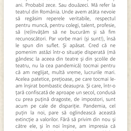
ani. Probabil zece. Sau douăzeci. Mă refer la
teatrul din România. Unde avem atâta nevoie
să regăsim reperele veritabile, respectul
pentru muncă, pentru colegi, talent, profesie,
să (re)învățăm să ne bucurăm și să fim
recunoscători. Par vorbe mari (și sunt!), însă
le spun din suflet. Și apăsat. Cred că ne
pomenim astăzi într-o situație disperată (mă
gândesc la aceea din teatre și din școlile de
teatru, nu la cea pandemică) tocmai pentru
că am neglijat, multă vreme, lucrurile mari.
Acelea patetice, prețioase, pe care tocmai le-
am înșirat bombastic deasupra. Și care, într-o
țară confiscată de aproape un secol, condusă
cu prea puțină dragoste, de impostori, sunt
acum pe cale de dispariție. Pandemia, cel
puțin la noi, pare să oglindească această
extincție a valorilor. Fără să privim din nou și
către ele, și în noi înșine, am impresia că