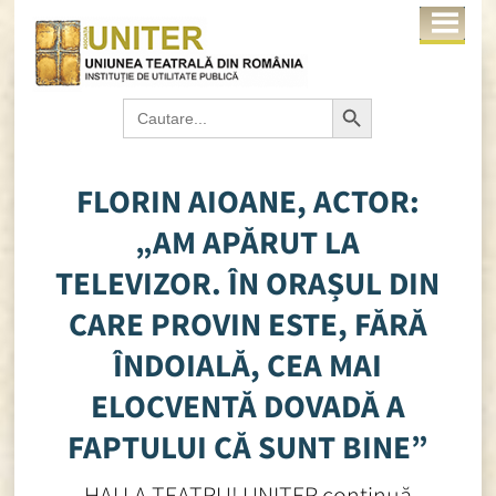
Search Button
Search
for:
FLORIN AIOANE, ACTOR:
„AM APĂRUT LA
TELEVIZOR. ÎN ORAȘUL DIN
CARE PROVIN ESTE, FĂRĂ
ÎNDOIALĂ, CEA MAI
ELOCVENTĂ DOVADĂ A
FAPTULUI CĂ SUNT BINE”
HAI LA TEATRU! UNITER continuă