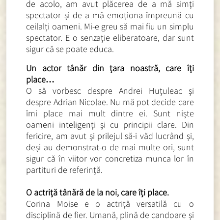
de acolo, am avut plăcerea de a mă simți
spectator și de a mă emoționa împreună cu
ceilalți oameni. Mi-e greu să mai fiu un simplu
spectator. E o senzație eliberatoare, dar sunt
sigur că se poate educa.
Un actor tânăr din țara noastră, care îți
place…
O să vorbesc despre Andrei Huțuleac și
despre Adrian Nicolae.
Nu mă pot decide care
îmi place mai mult dintre ei. Sunt niște
oameni inteligenți și cu principii clare. Din
fericire, am avut și prilejul să-i văd lucrând și,
deși au demonstrat-o de mai multe ori, sunt
sigur că în viitor vor concretiza munca lor în
partituri de referință.
O actriță tânără de la noi, care îți place.
Corina Moise e o actriță versatilă cu o
disciplină de fier.
Umană, plină de candoare și