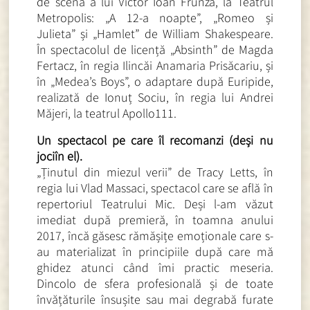
de scenă a lui Victor Ioan Frunză, la Teatrul
Metropolis: „A 12-a noapte”, „Romeo și
Julieta” și „Hamlet” de William Shakespeare.
În spectacolul de licență „Absinth” de Magda
Fertacz, în regia Ilincăi Anamaria Prisăcariu, și
în „Medea’s Boys”, o adaptare după Euripide,
realizată de Ionuț Sociu, în regia lui Andrei
Măjeri, la teatrul Apollo111.
Un spectacol pe care îl recomanzi (deși nu
jociîn el).
„Ținutul din miezul verii” de Tracy Letts, în
regia lui Vlad Massaci, spectacol care se află în
repertoriul Teatrului Mic. Deși l-am văzut
imediat după premieră, în toamna anului
2017, încă găsesc rămășițe emoționale care s-
au materializat în principiile după care mă
ghidez atunci când îmi practic meseria.
Dincolo de sfera profesională și de toate
învățăturile însușite sau mai degrabă furate