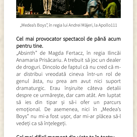
„Medea’s Boys”, în regia lui Andrei Măjeri, la Apollo111
Cel mai provocator spectacol de până acum
pentru tine.
„Absinth” de Magda Fertacz, în regia Ilincăi
Anamaria Prisăcariu. A trebuit să joc un dealer
de droguri. Dincolo de faptul că nu cred că m-
ar distribui vreodată cineva într-un rol de
genul ăsta, nu prea am avut nici suport
dramaturgic. Erau înșiruite câteva detalii
despre ce urmărește, dar cam atât. Am luptat
să ies din tipar și să-i ofer un parcurs
emoțional. De asemenea, nici în „Medea’s
Boys” nu mi-a fost ușor, dar mi-ar plăcea să-l
vedeți ca să înțelegeți.