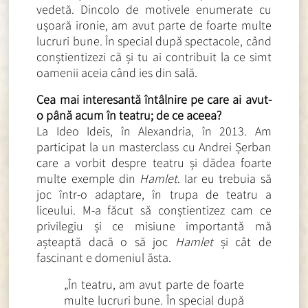
vedetă. Dincolo de motivele enumerate cu
ușoară ironie, am avut parte de foarte multe
lucruri bune. În special după spectacole, când
conștientizezi că și tu ai contribuit la ce simt
oamenii aceia când ies din sală
.
Cea mai interesantă întâlnire pe care ai avut-
o până acum în teatru; de ce aceea?
La Ideo Ideis, în Alexandria, în 2013. Am
participat la un masterclass cu Andrei Șerban
care a vorbit despre teatru și dădea foarte
multe exemple din
Hamlet
.
Iar eu trebuia să
joc într-o adaptare, în trupa de teatru a
liceului. M-a făcut să conștientizez cam ce
privilegiu și ce misiune importantă mă
așteaptă dacă o să joc
Hamlet
și cât de
fascinant e domeniul ăsta.
„În teatru, am avut parte de foarte
multe lucruri bune. În special după