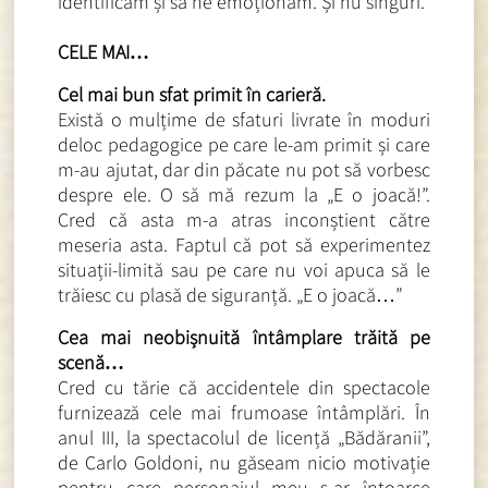
identificăm și să ne emoționăm. Și nu singuri.
CELE MAI…
Cel mai bun sfat primit în carieră.
Există o mulțime de sfaturi livrate în moduri
deloc pedagogice pe care le-am primit și care
m-au ajutat, dar din păcate nu pot să vorbesc
despre ele. O să mă rezum la
„E o joacă!”.
Cred că asta m-a atras inconștient către
meseria asta. Faptul că pot să experimentez
situații-limită sau pe care nu voi apuca să le
trăiesc cu plasă de siguranță. „E o joacă…”
Cea mai neobișnuită întâmplare trăită pe
scenă…
Cred cu tărie că accidentele din spectacole
furnizează cele mai frumoase întâmplări. În
anul III, la spectacolul de licență „Bădăranii”,
de Carlo Goldoni, nu găseam nicio motivație
pentru care personajul meu s-ar întoarce