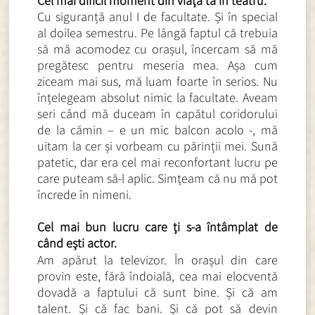
Cel mai dificil moment din viața ta în teatru.
Cu siguranță anul I de facultate. Și în special
al doilea semestru. Pe lângă faptul că trebuia
să mă acomodez cu orașul, încercam să mă
pregătesc pentru meseria mea. Așa cum
ziceam mai sus, mă luam foarte în serios. Nu
înțelegeam absolut nimic la facultate. Aveam
seri când mă duceam în capătul coridorului
de la cămin – e un mic balcon acolo -, mă
uitam la cer și vorbeam cu părinții mei. Sună
patetic, dar era cel mai reconfortant lucru pe
care puteam să-l aplic. Simțeam că nu mă pot
încrede în nimeni.
Cel mai bun lucru care ți s-a întâmplat de
când ești actor.
Am apărut la televizor. În orașul din care
provin este, fără îndoială, cea mai elocventă
dovadă a faptului că sunt bine. Și că am
talent. Și că fac bani. Și că pot să devin