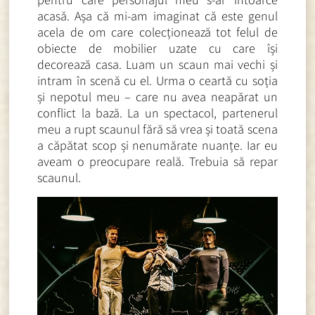
acasă. Așa că mi-am imaginat că este genul
acela de om care colecționează tot felul de
obiecte de mobilier uzate cu care își
decorează casa. Luam un scaun mai vechi și
intram în scenă cu el. Urma o ceartă cu soția
și nepotul meu – care nu avea neapărat un
conflict la bază. La un spectacol, partenerul
meu a rupt scaunul fără să vrea și toată scena
a căpătat scop și nenumărate nuanțe. Iar eu
aveam o preocupare reală. Trebuia să repar
scaunul.