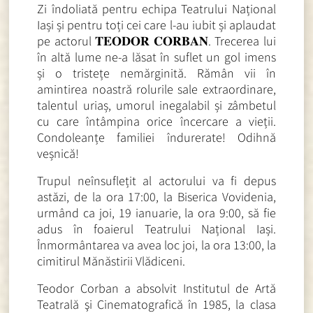
Zi îndoliată pentru echipa Teatrului Național
Iași și pentru toți cei care l-au iubit și aplaudat
pe actorul 𝐓𝐄𝐎𝐃𝐎𝐑 𝐂𝐎𝐑𝐁𝐀𝐍. Trecerea lui
în altă lume ne-a lăsat în suflet un gol imens
și o tristețe nemărginită. Rămân vii în
amintirea noastră rolurile sale extraordinare,
talentul uriaș, umorul inegalabil și zâmbetul
cu care întâmpina orice încercare a vieții.
Condoleanțe familiei îndurerate! Odihnă
veșnică!
Trupul neînsuflețit al actorului va fi depus
astăzi, de la ora 17:00, la Biserica Vovidenia,
urmând ca joi, 19 ianuarie, la ora 9:00, să fie
adus în foaierul Teatrului Național Iași.
Înmormântarea va avea loc joi, la ora 13:00, la
cimitirul Mănăstirii Vlădiceni.
Teodor Corban a absolvit Institutul de Artă
Teatrală şi Cinematografică în 1985, la clasa