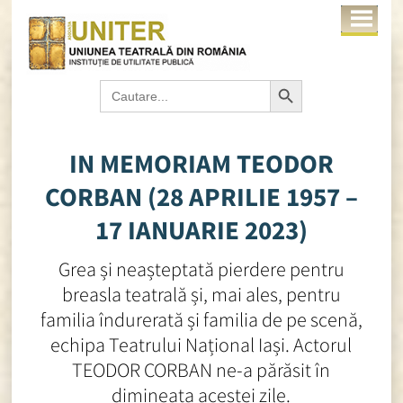
Search Button
Search
for:
IN MEMORIAM TEODOR
CORBAN (28 APRILIE 1957 –
17 IANUARIE 2023)
Grea și neașteptată pierdere pentru
breasla teatrală și, mai ales, pentru
familia îndurerată și familia de pe scenă,
echipa Teatrului Național Iași. Actorul
TEODOR CORBAN ne-a părăsit în
dimineața acestei zile.