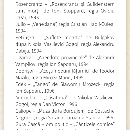
Rosencrantz – „Rosencrantz şi Guildenstern
sunt morţi” de Tom Stoppard, regia Ovidiu
Lazăr, 1993
Julio – „Venexiana”, regia Cristian Hadji-Culea,
1994
Petruşka – „Suflete moarte” de Bulgakov
după Nikolai Vasilievici Gogol, regia Alexandru
Dabija, 1994
Ugarov – „Anecdote provinciale” de Alexandr
Vampilov, regia Ion Sapdaru, 1994
Dobrişor – „Aceşti nebuni făţarnici” de Teodor
Mazilu, regia Mircea Marin, 1995
Edek – „Tango” de Slawomir Mrozeck, regia
Ion Sapdaru, 1996
Anucichin – „Căsătoria” de Nikolai Vasilievici
Gogol, regia Dan Victor, 1996
Caliope – „Muza de la Burdujeni” de Costache
Negruzzi, regia Sorana Coroamă Stanca, 1996
Gură Cască – om politic – „Cânticele comice”