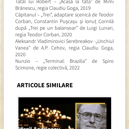
Tatăl lui Robert – „Acasă la tata” de Mimi
Brănescu, regia Claudiu Goga, 2019
Căpitanul – „Trei”, adaptare scenică de Teodor
Corban, Constantin Pușcașu și Ionuț Cornilă
după „Trei pe un balansoar” de Luigi Lunari,
regia Teodor Corban, 2020
Aleksandr Vladimirovici Serebreakov -„Unchiul
Vanea” de A.P. Cehov, regia Claudiu Goga,
2020
Nunzio – „Terminal: Brazilia” de Spiro
Scimone, regie colectivă, 2022
ARTICOLE SIMILARE