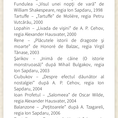
Fundulea –„Visul unei nopţi de vară” de
William Shakespeare, regia Ion Sapdaru, 1998
Tartuffe – „Tartuffe” de Molière, regia Petru
Vutcărău, 2000
Lopahin – „Livada de vişini” de A. P. Cehov,
regia Alexander Hausvater, 2000
Rene – „Plăcutele istorii de dragoste şi
moarte” de Honoré de Balzac, regia Virgil
Tănase, 2003
Şarikov – „Inimă de câine (O istorie
monstruoasă)” după Mihail Bulgakov, regia
Ion Sapdaru, 2003
Ciubukov – „Despre efectul dăunător al
nostalgiei” după A. P. Cehov, regia Ion
Sapdaru, 2004
Ioan Profetul – „Salomeea” de Oscar Wilde,
regia Alexander Hausvater, 2004
Balanzone – „Peţitoarele” după A. Tzagareli,
regia Ion Sapdaru, 2006