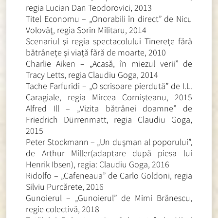
regia Lucian Dan Teodorovici, 2013
Titel Economu – „Onorabili în direct” de Nicu
Volovăţ, regia Sorin Militaru, 2014
Scenariul şi regia spectacolului Tinereţe fără
bătrâneţe şi viaţă fără de moarte, 2010
Charlie Aiken – „Acasă, în miezul verii” de
Tracy Letts, regia Claudiu Goga, 2014
Tache Farfuridi – „O scrisoare pierdută” de I.L.
Caragiale, regia Mircea Cornişteanu, 2015
Alfred Ill – „Vizita bătrânei doamne” de
Friedrich Dürrenmatt, regia Claudiu Goga,
2015
Peter Stockmann – „Un duşman al poporului”,
de Arthur Miller(adaptare după piesa lui
Henrik Ibsen), regia: Claudiu Goga, 2016
Ridolfo – „Cafeneaua” de Carlo Goldoni, regia
Silviu Purcărete, 2016
Gunoierul – „Gunoierul” de Mimi Brănescu,
regie colectivă, 2018