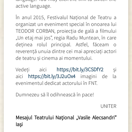
active language.
În anul 2015, Festivalul Național de Teatru a
organizat un eveniment special în onoarea lui
TEODOR CORBAN, proiecția de gală a filmului
„Un etaj mai jos”, regia Radu Muntean, în care
deținea rolul principal. Astfel, făceam o
reverență unuia dintre cei mai apreciați actori
de teatru și cinema ai momentului.
Vedeți aici
https://bit.ly/3CSDfY2
și
aici
https://bit.ly/3J2uOx4
imagini de la
evenimentul dedicat actorului în FNT.
Dumnezeu să îl odihnească în pace!
UNITER
Mesajul Teatrului Național „Vasile Alecsandri”
Iași