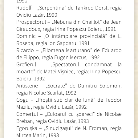
1990
Rudolf – „Serpentina” de Tankred Dorst, regia
Ovidiu Lazăr, 1990
Prospectorul – „Nebuna din Chaillot” de Jean
Giraudoux, regia Irina Popescu Boieru, 1991
Dominic – „O întâmplare provincială” de L.
Roseba, regia Ion Sapdaru, 1991
Ricardo – „Filomena Marturano” de Eduardo
de Filippo, regia Eugen Mercus, 1992
Grefierul – „Spectatorul condamnat la
moarte” de Matei Vişniec, regia: Irina Popescu
Boieru, 1992
Antistene – „Socrate” de Dumitru Solomon,
regia Nicolae Scarlat, 1992
Gogu – „Proştii sub clar de lună” de Teodor
Mazilu, regia Ovidiu Lazăr, 1992
Comerţul – „Culoarul cu şoareci” de Nicolae
Breban, regia Ovidiu Lazăr, 1993
Egoruşka – „Sinucigaşul” de N. Erdman, regia
Mircea Marin, 1993