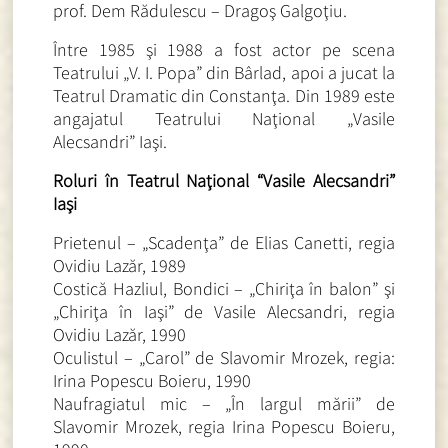
prof. Dem Rădulescu – Dragoş Galgoţiu.
Între 1985 şi 1988 a fost actor pe scena
Teatrului „V. I. Popa” din Bârlad, apoi a jucat la
Teatrul Dramatic din Constanţa. Din 1989 este
angajatul Teatrului Naţional „Vasile
Alecsandri” Iaşi.
Roluri în Teatrul Naţional “Vasile Alecsandri”
Iaşi
Prietenul – „Scadenţa” de Elias Canetti, regia
Ovidiu Lazăr, 1989
Costică Hazliul, Bondici – „Chiriţa în balon” şi
„Chiriţa în Iaşi” de Vasile Alecsandri, regia
Ovidiu Lazăr, 1990
Oculistul – „Carol” de Slavomir Mrozek, regia:
Irina Popescu Boieru, 1990
Naufragiatul mic – „În largul mării” de
Slavomir Mrozek, regia Irina Popescu Boieru,