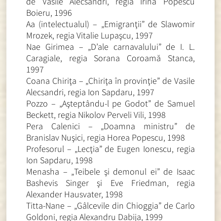
de Vasile Alecsandri, regia Irina Popescu
Boieru, 1996
Aa (intelectualul) – „Emigranţii” de Slawomir
Mrozek, regia Vitalie Lupaşcu, 1997
Nae Girimea – „D’ale carnavalului” de I. L.
Caragiale, regia Sorana Coroamă Stanca,
1997
Coana Chiriţa – „Chiriţa în provinţie” de Vasile
Alecsandri, regia Ion Sapdaru, 1997
Pozzo – „Aşteptându-l pe Godot” de Samuel
Beckett, regia Nikolov Perveli Vili, 1998
Pera Calenici – „Doamna ministru” de
Branislav Nuşici, regia Horea Popescu, 1998
Profesorul – „Lecţia” de Eugen Ionescu, regia
Ion Sapdaru, 1998
Menasha – „Teibele şi demonul ei” de Isaac
Bashevis Singer şi Eve Friedman, regia
Alexander Hausvater, 1998
Titta-Nane – „Gâlcevile din Chioggia” de Carlo
Goldoni, regia Alexandru Dabija, 1999