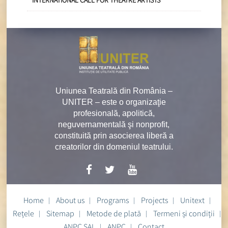
INTERNATIONAL CALL FOR THEATRE ARTISTS
Uniunea Teatrală din România –
UNITER – este o organizaţie
profesională, apolitică,
neguvernamentală şi nonprofit,
constituită prin asocierea liberă a
creatorilor din domeniul teatrului.
Home
About us
Programs
Projects
Unitext
Rețele
Sitemap
Metode de plată
Termeni și condiții
ANPC SAL
ANPC
Contact