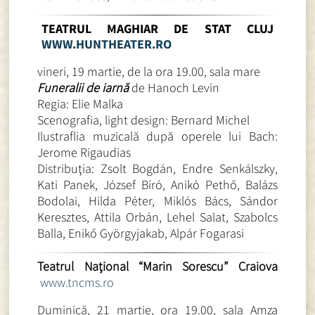
TEATRUL MAGHIAR DE STAT CLUJ
WWW.HUNTHEATER.RO
vineri, 19 martie, de la ora 19.00, sala mare
Funeralii de iarn
ă
de Hanoch Levin
Regia: Elie Malka
Scenografia, light design: Bernard Michel
Ilustraflia muzicală după operele lui Bach:
Jerome Rigaudias
Distribuţia: Zsolt Bogdán, Endre Senkálszky,
Kati Panek, József Bíró, Anikó Pethő, Balázs
Bodolai, Hilda Péter, Miklós Bács, Sándor
Keresztes, Attila Orbán, Lehel Salat, Szabolcs
Balla, Enikő Györgyjakab, Alpár Fogarasi
Teatrul Naţional “Marin Sorescu” Craiova
www.tncms.ro
Duminică, 21 martie, ora 19.00, sala Amza