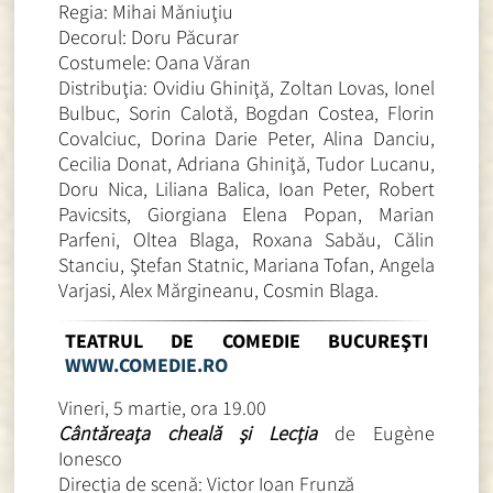
Regia: Mihai Măniuţiu
Decorul: Doru Păcurar
Costumele: Oana Văran
Distribuţia: Ovidiu Ghiniţă, Zoltan Lovas, Ionel
Bulbuc, Sorin Calotă, Bogdan Costea, Florin
Covalciuc, Dorina Darie Peter, Alina Danciu,
Cecilia Donat, Adriana Ghiniţă, Tudor Lucanu,
Doru Nica, Liliana Balica, Ioan Peter, Robert
Pavicsits, Giorgiana Elena Popan, Marian
Parfeni, Oltea Blaga, Roxana Sabău, Călin
Stanciu, Ştefan Statnic, Mariana Tofan, Angela
Varjasi, Alex Mărgineanu, Cosmin Blaga.
TEATRUL DE COMEDIE BUCUREŞTI
WWW.COMEDIE.RO
Vineri, 5 martie, ora 19.00
Cântăreaţa cheală şi Lecţia
de Eugène
Ionesco
Direcţia de scenă: Victor Ioan Frunză