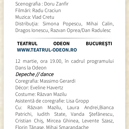
Scenografia : Doru Zanfir
Filmări: Radu Craciun
Muzica: Vlad Cretu
Distribuţia: Simona Popescu, Mihai Calin,
Dragos Ionescu, Razvan Oprea/Dan Radulesc
TEATRUL ODEON BUCUREŞTI
WWW.TEATRUL-ODEON.RO
12 martie, ora 19.00, în cadrul programului
Dans la Odeon
Depeche // dance
Coregrafia: Massimo Gerardi
Décor: Eveline Havertz
Costume: Răzvan Mazilu
Asistentă de coregrafie: Lisa Gropp
Cu: Răzvan Mazilu, Laura Andrei,Bianca
Patrichi, Iudith State, Vanda Ştefănescu,
Cristian Chiș, Mircea Ghinea, Levente Szasz,
Florin Tănase, Mihai Smarandache