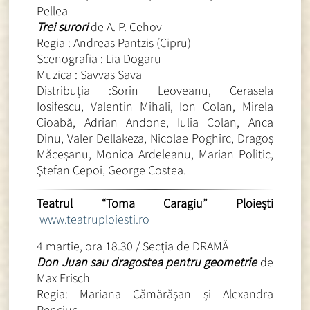
Pellea
Trei surori
de A. P. Cehov
Regia : Andreas Pantzis (Cipru)
Scenografia : Lia Dogaru
Muzica : Savvas Sava
Distribuţia :Sorin Leoveanu, Cerasela
Iosifescu, Valentin Mihali, Ion Colan, Mirela
Cioabă, Adrian Andone, Iulia Colan, Anca
Dinu, Valer Dellakeza, Nicolae Poghirc, Dragoş
Măceşanu, Monica Ardeleanu, Marian Politic,
Ştefan Cepoi, George Costea.
Teatrul “Toma Caragiu” Ploieşti
www.teatruploiesti.ro
4 martie, ora 18.30 / Secţia de DRAMĂ
Don Juan sau dragostea pentru geometrie
de
Max Frisch
Regia: Mariana Cămărăşan şi Alexandra
Penciuc