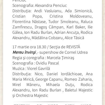
Scenografia: Alexandra Penciuc
Distribuţia: Andi Vasluianu, Ada Simionică,
Cristian Popa, Cristina Moldoveanu,
Florentina Năstase, Tudor Smoleanu, Raluca
Zamfirescu, Dragoş Câmpan, Karl Baker, Ilie
Gâlea, Ion Radu Burlan, Adrian Ancuţa, Rodica
Alexandru, Mădălina Cobzaru, Alice Tăsică
17 martie ora 18.30 / Secţia de REVISTĂ
Mereu
învinşi
,- supershow de Cornel Udrea
Regia şi coregrafia : Marcela Ţimiraş
Scenografia : Ovidiu Pascal
Muzica : Viorel Gavrilă
Distribuţia: Nico, Daniel Iordăchioae, Ana
Maria Mirică, George Capanu, Romeo Zaharia,
Mirel Mâneru, Mihaela Duţu, Rodica
Alexandru, Ion Radu Burlan , Baletul Majestic
şi Orchestra Majestic