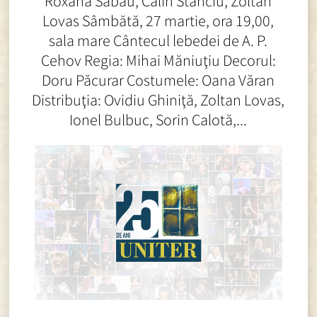
Roxana Sabău, Călin Stanciu, Zoltan
Lovas Sâmbătă, 27 martie, ora 19,00,
sala mare Cântecul lebedei de A. P.
Cehov Regia: Mihai Măniuţiu Decorul:
Doru Păcurar Costumele: Oana Văran
Distribuţia: Ovidiu Ghiniţă, Zoltan Lovas,
Ionel Bulbuc, Sorin Calotă,...