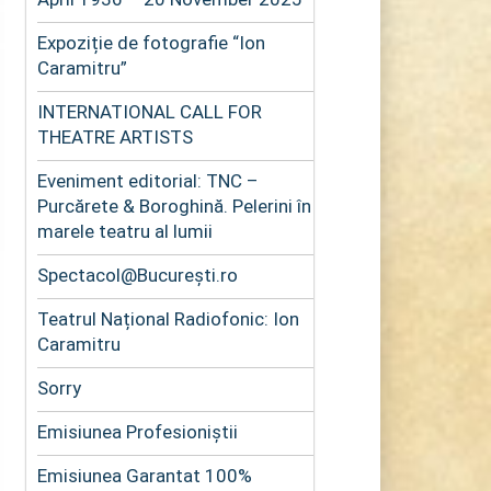
Expoziție de fotografie “Ion
Caramitru”
INTERNATIONAL CALL FOR
THEATRE ARTISTS
Eveniment editorial: TNC –
Purcărete & Boroghină. Pelerini în
marele teatru al lumii
Spectacol@București.ro
Teatrul Național Radiofonic: Ion
Caramitru
Sorry
Emisiunea Profesioniștii
Emisiunea Garantat 100%