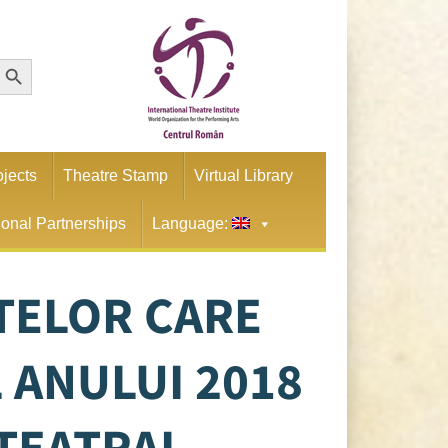
earch Button
ojects
Theatre Stamp
Virtual Library
tional Partnerships
Language:
TELOR CARE
 ANULUI 2018
 TEATRAL