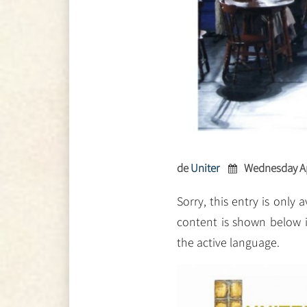
de
Uniter
Wednesday Apr
Sorry, this entry is only 
content is shown below i
the active language.