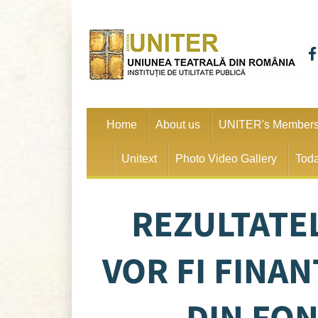
Home
About us
UNITER's Member
Unitext
Photo Video Gallery
Toda
REZULTATE
VOR FI FINA
DIN FON