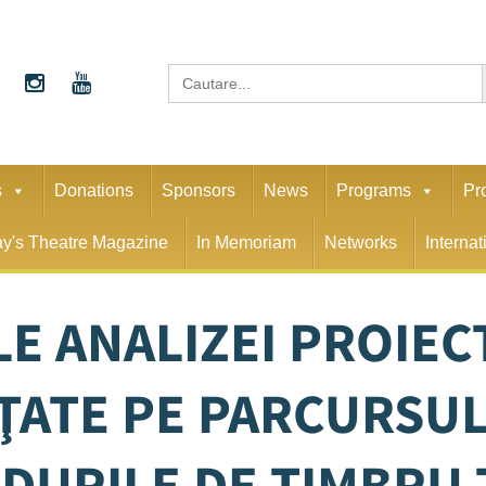
S
Search
for:
s
Donations
Sponsors
News
Programs
Pr
y's Theatre Magazine
In Memoriam
Networks
Interna
LE ANALIZEI PROIEC
NŢATE PE PARCURSUL
DURILE DE TIMBRU