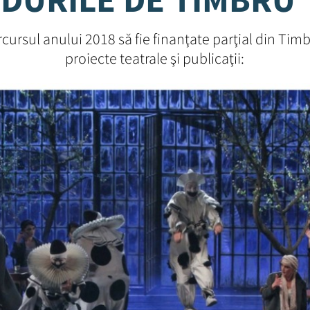
cursul anului 2018 să fie finanţate parţial din Timb
proiecte teatrale şi publicaţii: