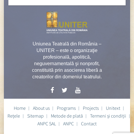
Uniunea Teatrală din România –
UNITER – este o organizaţie
profesională, apolitică,
neguvernamentală şi nonprofit,
constituită prin asocierea liberă a
creatorilor din domeniul teatrului.
Home
About us
Programs
Projects
Unitext
Rețele
Sitemap
Metode de plată
Termeni și condiții
ANPC SAL
ANPC
Contact