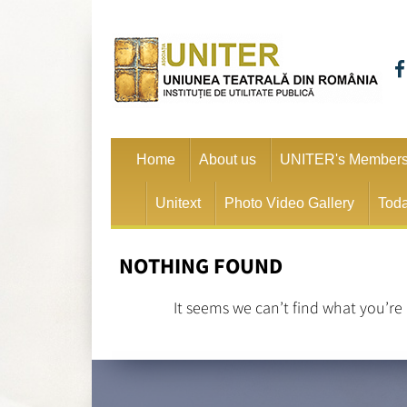
Home
About us
UNITER's Member
Unitext
Photo Video Gallery
Toda
NOTHING FOUND
It seems we can’t find what you’re