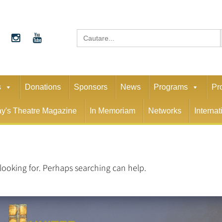
S
Search
for:
s
Donations
Sponsors
News
Programs
Pr
y's Theatre Magazine
In Memoriam
Networks
Interna
 looking for. Perhaps searching can help.