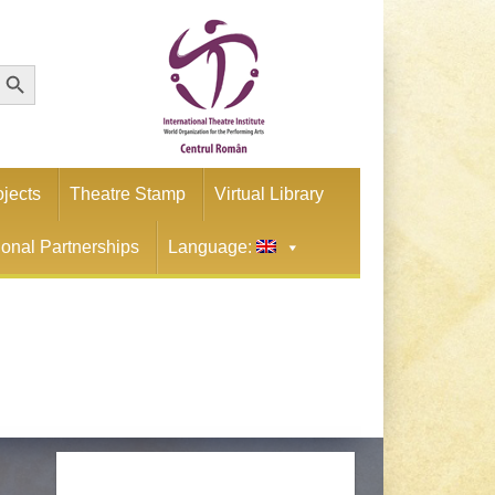
earch Button
ojects
Theatre Stamp
Virtual Library
tional Partnerships
Language: